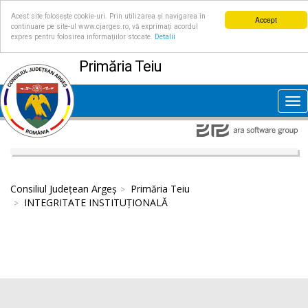
Acest site folosește cookie-uri. Prin utilizarea și navigarea în
Accept
continuare pe site-ul www.cjarges.ro, vă exprimați acordul
expres pentru folosirea informațiilor stocate.
Detalii
Primăria Teiu
Tog
nav
Consiliul Județean Argeș
Primăria Teiu
INTEGRITATE INSTITUȚIONALĂ