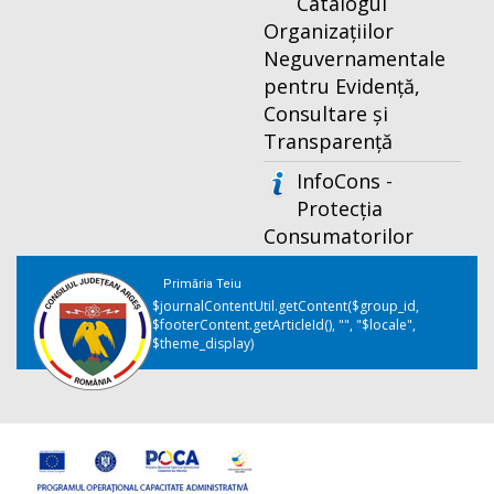
Catalogul
Organizațiilor
Neguvernamentale
pentru Evidență,
Consultare și
Transparență
InfoCons -
Protecția
Consumatorilor
Primăria Teiu
$journalContentUtil.getContent($group_id,
$footerContent.getArticleId(), "", "$locale",
$theme_display)