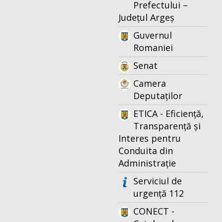
Prefectului –
Județul Argeș
Guvernul
Romaniei
Senat
Camera
Deputaților
ETICA - Eficiență,
Transparență și
Interes pentru
Conduita din
Administrație
Serviciul de
urgență 112
CONECT -