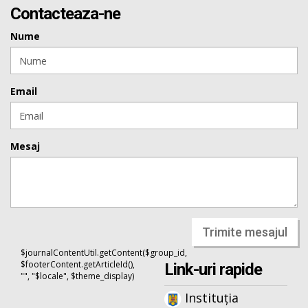
Contacteaza-ne
Nume
Email
Mesaj
Trimite mesajul
$journalContentUtil.getContent($group_id,
$footerContent.getArticleId(),
Link-uri rapide
"", "$locale", $theme_display)
Instituția