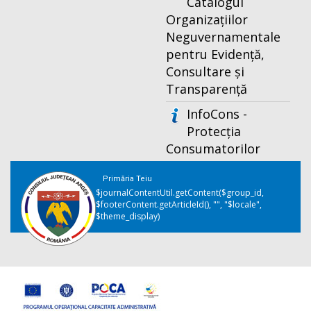
Catalogul
Organizațiilor
Neguvernamentale
pentru Evidență,
Consultare și
Transparență
InfoCons -
Protecția
Consumatorilor
Primăria Teiu
$journalContentUtil.getContent($group_id,
$footerContent.getArticleId(), "", "$locale",
$theme_display)