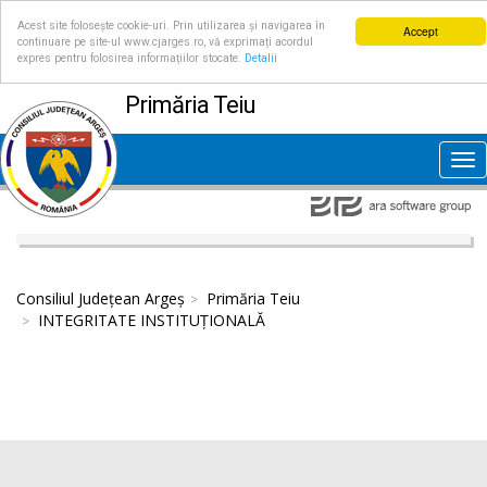
Acest site folosește cookie-uri. Prin utilizarea și navigarea în
Accept
continuare pe site-ul www.cjarges.ro, vă exprimați acordul
expres pentru folosirea informațiilor stocate.
Detalii
Primăria Teiu
Tog
nav
Consiliul Județean Argeș
Primăria Teiu
INTEGRITATE INSTITUȚIONALĂ