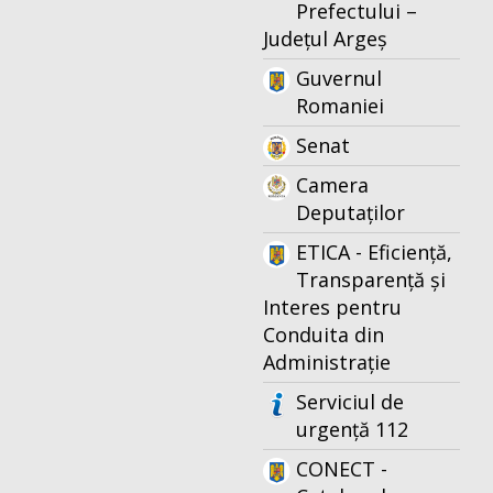
Prefectului –
Județul Argeș
Guvernul
Romaniei
Senat
Camera
Deputaților
ETICA - Eficiență,
Transparență și
Interes pentru
Conduita din
Administrație
Serviciul de
urgență 112
CONECT -