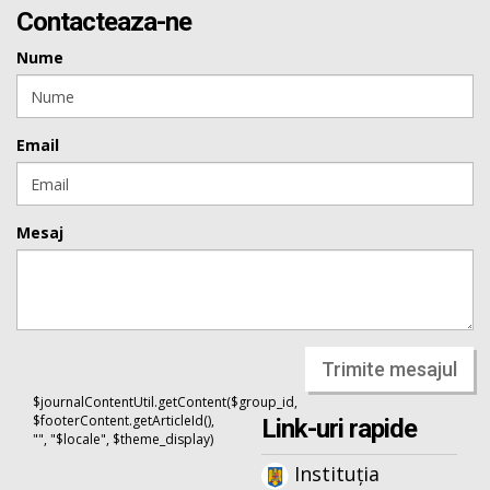
Contacteaza-ne
Nume
Email
Mesaj
Trimite mesajul
$journalContentUtil.getContent($group_id,
$footerContent.getArticleId(),
Link-uri rapide
"", "$locale", $theme_display)
Instituția