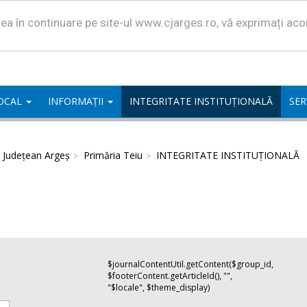
area în continuare pe site-ul www.cjarges.ro, vă exprimați ac
LOCAL
INFORMAȚII
INTEGRITATE INSTITUȚIONALĂ
SER
l Județean Argeș
Primăria Teiu
INTEGRITATE INSTITUȚIONALĂ
$journalContentUtil.getContent($group_id,
$footerContent.getArticleId(), "",
"$locale", $theme_display)