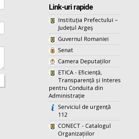
Link-uri rapide
Instituția Prefectului –
Județul Argeș
Guvernul Romaniei
Senat
Camera Deputaților
ETICA - Eficiență,
Transparență și Interes
pentru Conduita din
Administrație
Serviciul de urgență
112
CONECT - Catalogul
Organizațiilor