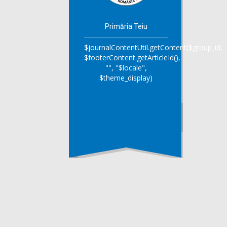
Primăria Teiu
$journalContentUtil.getContent($group_id,
$footerContent.getArticleId(),
"", "$locale",
$theme_display)