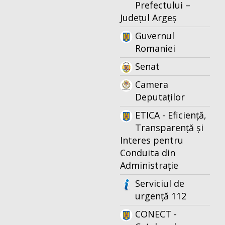
Prefectului –
Județul Argeș
Guvernul
Romaniei
Senat
Camera
Deputaților
ETICA - Eficiență,
Transparență și
Interes pentru
Conduita din
Administrație
Serviciul de
urgență 112
CONECT -