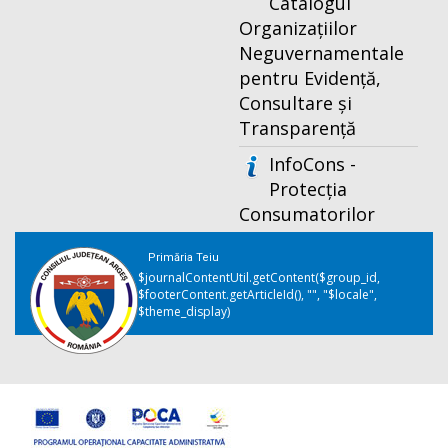
Catalogul
Organizațiilor
Neguvernamentale
pentru Evidență,
Consultare și
Transparență
InfoCons -
Protecția
Consumatorilor
Primăria Teiu
$journalContentUtil.getContent($group_id,
$footerContent.getArticleId(), "", "$locale",
$theme_display)