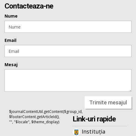
Contacteaza-ne
Nume
Email
Mesaj
Trimite mesajul
$journalContentUtil.getContent($group_id,
$footerContent.getArticleId(),
Link-uri rapide
"", "$locale", $theme_display)
Instituția