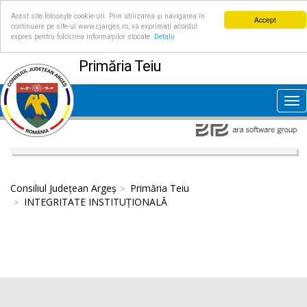
Acest site folosește cookie-uri. Prin utilizarea și navigarea în
Accept
continuare pe site-ul www.cjarges.ro, vă exprimați acordul
expres pentru folosirea informațiilor stocate.
Detalii
Primăria Teiu
Tog
nav
Consiliul Județean Argeș
Primăria Teiu
INTEGRITATE INSTITUȚIONALĂ