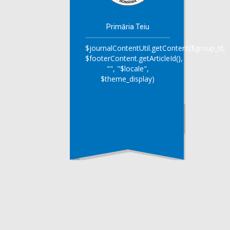
Primăria Teiu
$journalContentUtil.getContent($group_id,
$footerContent.getArticleId(),
"", "$locale",
$theme_display)