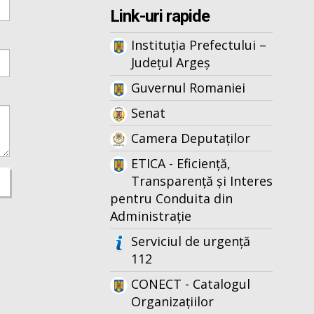
Link-uri rapide
Instituția Prefectului –
Județul Argeș
Guvernul Romaniei
Senat
Camera Deputaților
ETICA - Eficiență,
Transparență și Interes
pentru Conduita din
Administrație
Serviciul de urgență
112
CONECT - Catalogul
Organizațiilor