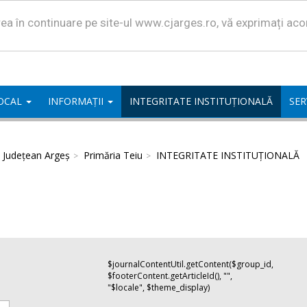
area în continuare pe site-ul www.cjarges.ro, vă exprimați ac
LOCAL
INFORMAȚII
INTEGRITATE INSTITUȚIONALĂ
SER
l Județean Argeș
Primăria Teiu
INTEGRITATE INSTITUȚIONALĂ
$journalContentUtil.getContent($group_id,
$footerContent.getArticleId(), "",
"$locale", $theme_display)