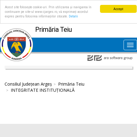
Acest site folosește cookie-uri. Prin utilizarea și navigarea în
Accept
continuare pe site-ul www.cjarges.ro, vă exprimați acordul
expres pentru folosirea informațiilor stocate.
Detalii
Primăria Teiu
Tog
nav
Consiliul Județean Argeș
Primăria Teiu
INTEGRITATE INSTITUȚIONALĂ