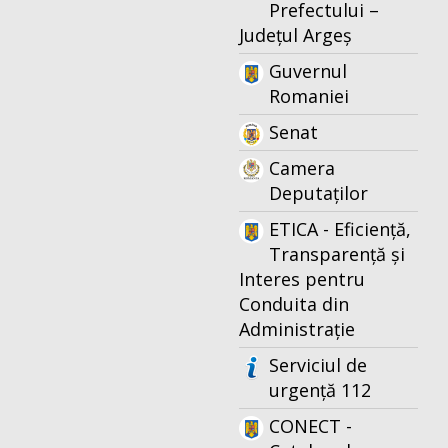
Prefectului –
Județul Argeș
Guvernul
Romaniei
Senat
Camera
Deputaților
ETICA - Eficiență,
Transparență și
Interes pentru
Conduita din
Administrație
Serviciul de
urgență 112
CONECT -