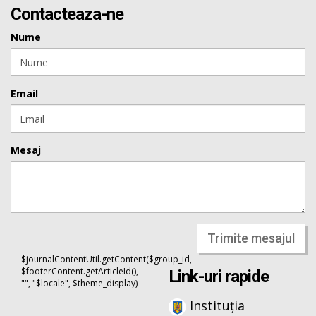
Contacteaza-ne
Nume
Email
Mesaj
Trimite mesajul
$journalContentUtil.getContent($group_id,
$footerContent.getArticleId(),
Link-uri rapide
"", "$locale", $theme_display)
Instituția