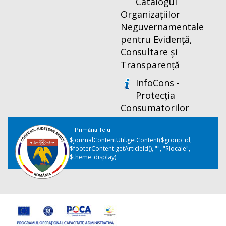
Catalogul
Organizațiilor
Neguvernamentale
pentru Evidență,
Consultare și
Transparență
InfoCons -
Protecția
Consumatorilor
Primăria Teiu
$journalContentUtil.getContent($group_id,
$footerContent.getArticleId(), "", "$locale",
$theme_display)