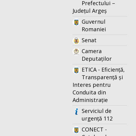
Prefectului –
Județul Argeș
Guvernul
Romaniei
Senat
Camera
Deputaților
ETICA - Eficiență,
Transparență și
Interes pentru
Conduita din
Administrație
Serviciul de
urgență 112
CONECT -