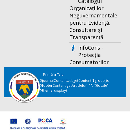
Catalogul
Organizațiilor
Neguvernamentale
pentru Evidență,
Consultare și
Transparență
InfoCons -
Protecția
Consumatorilor
Primăria Teiu
$journalContentUtil.getContent($group_id,
$footerContent.getArticleId(), "", "$locale",
$theme_display)