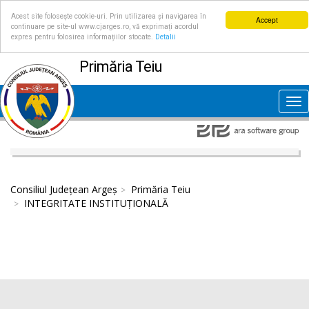
Acest site folosește cookie-uri. Prin utilizarea și navigarea în
Accept
continuare pe site-ul www.cjarges.ro, vă exprimați acordul
expres pentru folosirea informațiilor stocate.
Detalii
Primăria Teiu
Tog
nav
Consiliul Județean Argeș
Primăria Teiu
INTEGRITATE INSTITUȚIONALĂ