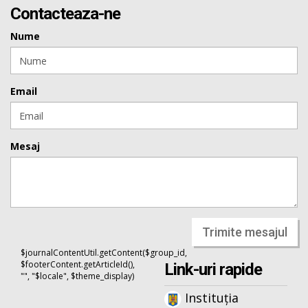
Contacteaza-ne
Nume
Email
Mesaj
Trimite mesajul
$journalContentUtil.getContent($group_id,
$footerContent.getArticleId(),
Link-uri rapide
"", "$locale", $theme_display)
Instituția