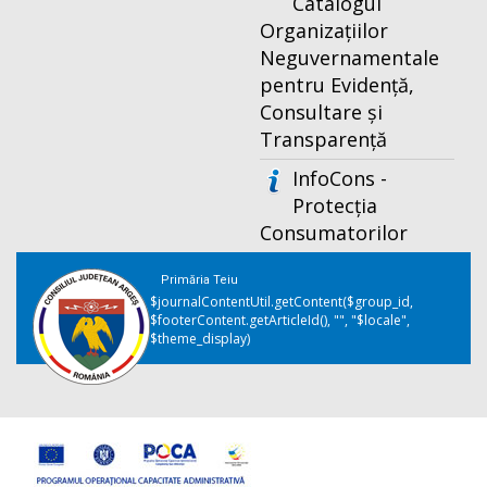
Catalogul
Organizațiilor
Neguvernamentale
pentru Evidență,
Consultare și
Transparență
InfoCons -
Protecția
Consumatorilor
Primăria Teiu
$journalContentUtil.getContent($group_id,
$footerContent.getArticleId(), "", "$locale",
$theme_display)