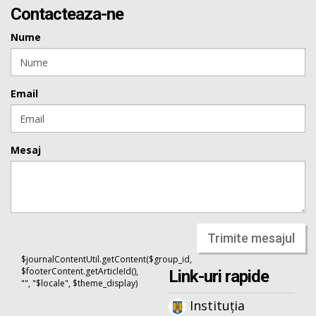
Contacteaza-ne
Nume
Email
Mesaj
Trimite mesajul
$journalContentUtil.getContent($group_id,
$footerContent.getArticleId(),
Link-uri rapide
"", "$locale", $theme_display)
Instituția