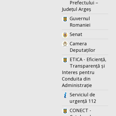
Prefectului –
Județul Argeș
Guvernul
Romaniei
Senat
Camera
Deputaților
ETICA - Eficiență,
Transparență și
Interes pentru
Conduita din
Administrație
Serviciul de
urgență 112
CONECT -