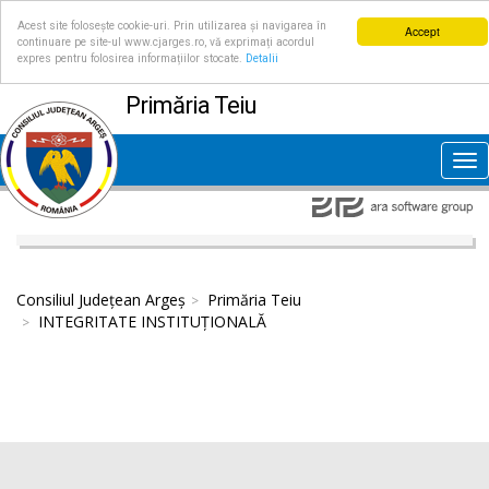
Acest site folosește cookie-uri. Prin utilizarea și navigarea în
Accept
continuare pe site-ul www.cjarges.ro, vă exprimați acordul
expres pentru folosirea informațiilor stocate.
Detalii
Primăria Teiu
Tog
nav
Consiliul Județean Argeș
Primăria Teiu
INTEGRITATE INSTITUȚIONALĂ