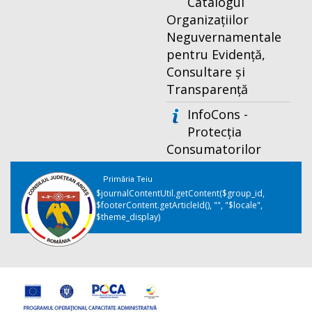
Catalogul
Organizațiilor
Neguvernamentale
pentru Evidență,
Consultare și
Transparență
InfoCons -
Protecția
Consumatorilor
Primăria Teiu
$journalContentUtil.getContent($group_id,
$footerContent.getArticleId(), "", "$locale",
$theme_display)