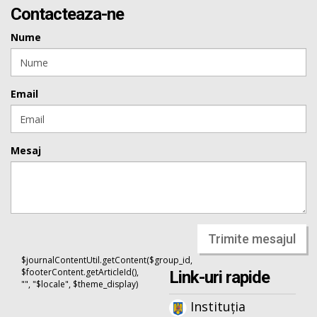
Contacteaza-ne
Nume
Email
Mesaj
Trimite mesajul
$journalContentUtil.getContent($group_id,
$footerContent.getArticleId(),
Link-uri rapide
"", "$locale", $theme_display)
Instituția