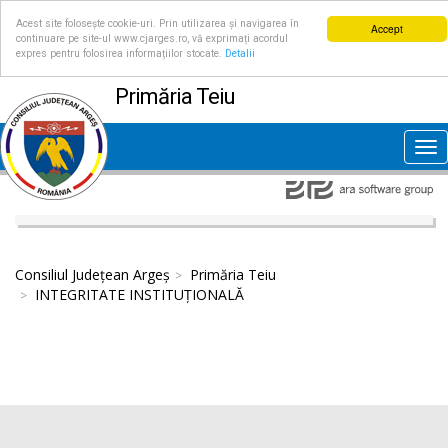
Acest site folosește cookie-uri. Prin utilizarea și navigarea în
Accept
continuare pe site-ul www.cjarges.ro, vă exprimați acordul
expres pentru folosirea informațiilor stocate.
Detalii
Primăria Teiu
Tog
nav
Consiliul Județean Argeș
Primăria Teiu
INTEGRITATE INSTITUȚIONALĂ