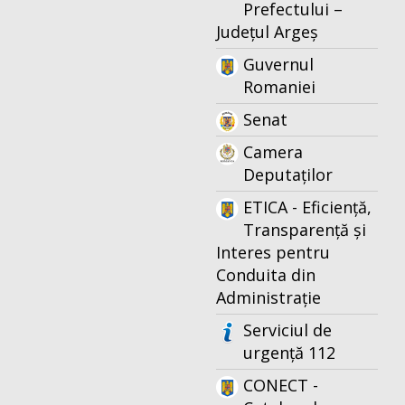
Prefectului –
Județul Argeș
Guvernul
Romaniei
Senat
Camera
Deputaților
ETICA - Eficiență,
Transparență și
Interes pentru
Conduita din
Administrație
Serviciul de
urgență 112
CONECT -