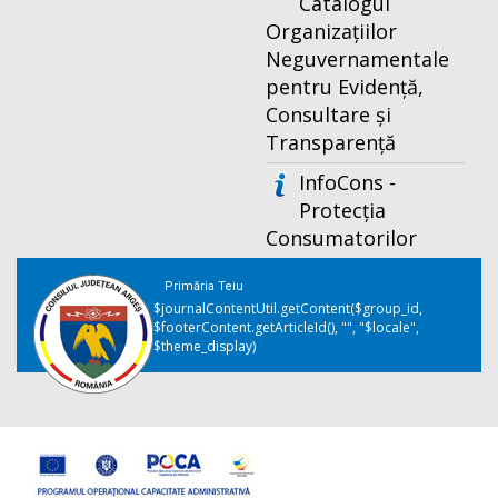
Catalogul
Organizațiilor
Neguvernamentale
pentru Evidență,
Consultare și
Transparență
InfoCons -
Protecția
Consumatorilor
Primăria Teiu
$journalContentUtil.getContent($group_id,
$footerContent.getArticleId(), "", "$locale",
$theme_display)