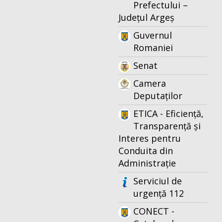
Prefectului –
Județul Argeș
Guvernul
Romaniei
Senat
Camera
Deputaților
ETICA - Eficiență,
Transparență și
Interes pentru
Conduita din
Administrație
Serviciul de
urgență 112
CONECT -