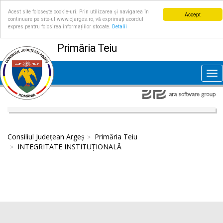
Acest site folosește cookie-uri. Prin utilizarea și navigarea în
Accept
continuare pe site-ul www.cjarges.ro, vă exprimați acordul
expres pentru folosirea informațiilor stocate.
Detalii
Primăria Teiu
Tog
nav
Consiliul Județean Argeș
Primăria Teiu
INTEGRITATE INSTITUȚIONALĂ