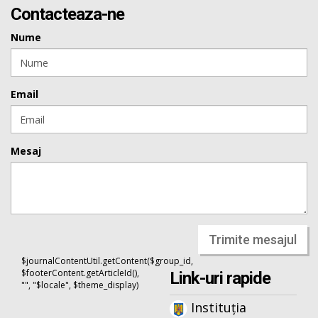
Contacteaza-ne
Nume
Email
Mesaj
Trimite mesajul
$journalContentUtil.getContent($group_id,
$footerContent.getArticleId(),
Link-uri rapide
"", "$locale", $theme_display)
Instituția