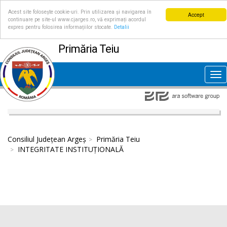
Acest site folosește cookie-uri. Prin utilizarea și navigarea în
Accept
continuare pe site-ul www.cjarges.ro, vă exprimați acordul
expres pentru folosirea informațiilor stocate.
Detalii
Primăria Teiu
Tog
nav
Consiliul Județean Argeș
Primăria Teiu
INTEGRITATE INSTITUȚIONALĂ