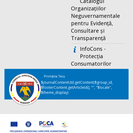
Catalogul
Organizațiilor
Neguvernamentale
pentru Evidență,
Consultare și
Transparență
InfoCons -
Protecția
Consumatorilor
Primăria Teiu
$journalContentUtil.getContent($group_id,
$footerContent.getArticleId(), "", "$locale",
$theme_display)