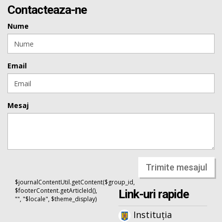
Contacteaza-ne
Nume
Email
Mesaj
Trimite mesajul
$journalContentUtil.getContent($group_id,
$footerContent.getArticleId(),
Link-uri rapide
"", "$locale", $theme_display)
Instituția