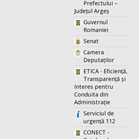
Prefectului –
Județul Argeș
Guvernul
Romaniei
Senat
Camera
Deputaților
ETICA - Eficiență,
Transparență și
Interes pentru
Conduita din
Administrație
Serviciul de
urgență 112
CONECT -