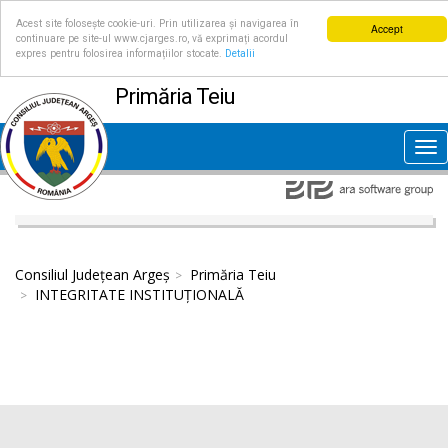
Acest site folosește cookie-uri. Prin utilizarea și navigarea în
Accept
continuare pe site-ul www.cjarges.ro, vă exprimați acordul
expres pentru folosirea informațiilor stocate.
Detalii
Primăria Teiu
Tog
nav
Consiliul Județean Argeș
Primăria Teiu
INTEGRITATE INSTITUȚIONALĂ