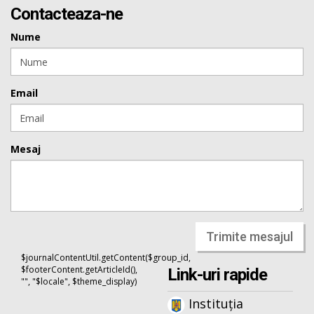
Contacteaza-ne
Nume
Email
Mesaj
Trimite mesajul
$journalContentUtil.getContent($group_id,
$footerContent.getArticleId(),
Link-uri rapide
"", "$locale", $theme_display)
Instituția