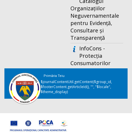
Catalogul
Organizațiilor
Neguvernamentale
pentru Evidență,
Consultare și
Transparență
InfoCons -
Protecția
Consumatorilor
Primăria Teiu
$journalContentUtil.getContent($group_id,
$footerContent.getArticleId(), "", "$locale",
$theme_display)