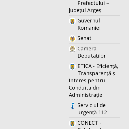
Prefectului –
Județul Argeș
Guvernul
Romaniei
Senat
Camera
Deputaților
ETICA - Eficiență,
Transparență și
Interes pentru
Conduita din
Administrație
Serviciul de
urgență 112
CONECT -