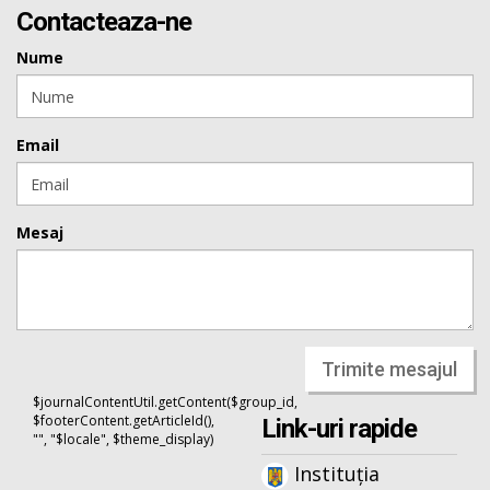
Contacteaza-ne
Nume
Email
Mesaj
Trimite mesajul
$journalContentUtil.getContent($group_id,
$footerContent.getArticleId(),
Link-uri rapide
"", "$locale", $theme_display)
Instituția