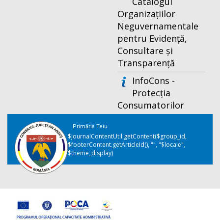
Catalogul
Organizațiilor
Neguvernamentale
pentru Evidență,
Consultare și
Transparență
InfoCons -
Protecția
Consumatorilor
Primăria Teiu
$journalContentUtil.getContent($group_id,
$footerContent.getArticleId(), "", "$locale",
$theme_display)