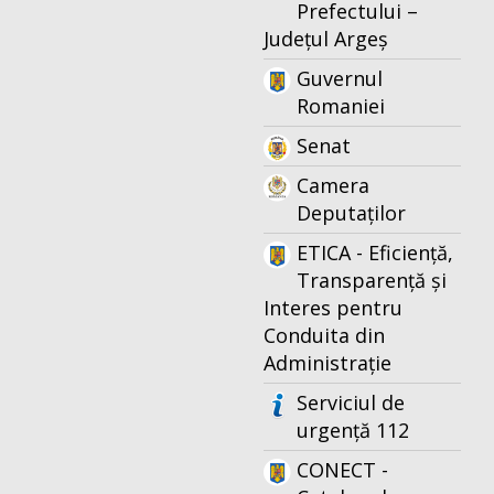
Prefectului –
Județul Argeș
Guvernul
Romaniei
Senat
Camera
Deputaților
ETICA - Eficiență,
Transparență și
Interes pentru
Conduita din
Administrație
Serviciul de
urgență 112
CONECT -