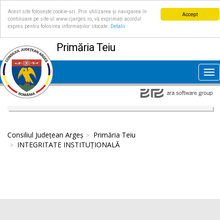
Acest site folosește cookie-uri. Prin utilizarea și navigarea în
Accept
continuare pe site-ul www.cjarges.ro, vă exprimați acordul
expres pentru folosirea informațiilor stocate.
Detalii
Primăria Teiu
Tog
nav
Consiliul Județean Argeș
Primăria Teiu
INTEGRITATE INSTITUȚIONALĂ