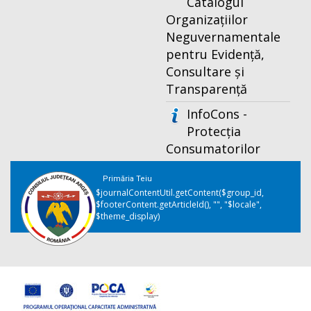
Catalogul
Organizațiilor
Neguvernamentale
pentru Evidență,
Consultare și
Transparență
InfoCons -
Protecția
Consumatorilor
Primăria Teiu
$journalContentUtil.getContent($group_id,
$footerContent.getArticleId(), "", "$locale",
$theme_display)