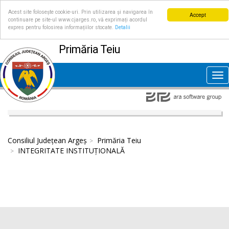
Acest site folosește cookie-uri. Prin utilizarea și navigarea în
Accept
continuare pe site-ul www.cjarges.ro, vă exprimați acordul
expres pentru folosirea informațiilor stocate.
Detalii
Primăria Teiu
Tog
nav
Consiliul Județean Argeș
Primăria Teiu
INTEGRITATE INSTITUȚIONALĂ