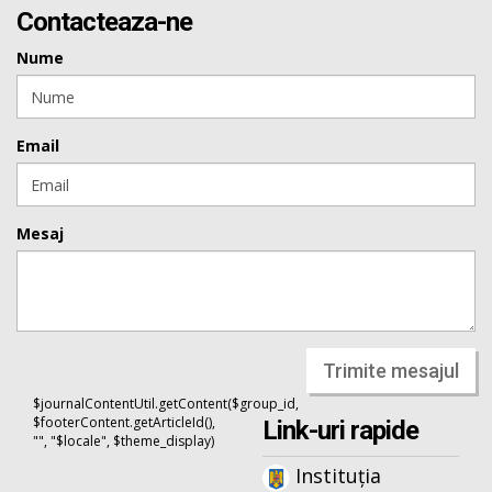
Contacteaza-ne
Nume
Email
Mesaj
Trimite mesajul
$journalContentUtil.getContent($group_id,
$footerContent.getArticleId(),
Link-uri rapide
"", "$locale", $theme_display)
Instituția