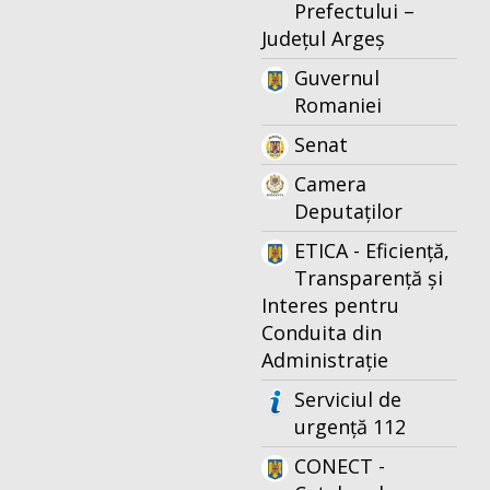
Prefectului –
Județul Argeș
Guvernul
Romaniei
Senat
Camera
Deputaților
ETICA - Eficiență,
Transparență și
Interes pentru
Conduita din
Administrație
Serviciul de
urgență 112
CONECT -