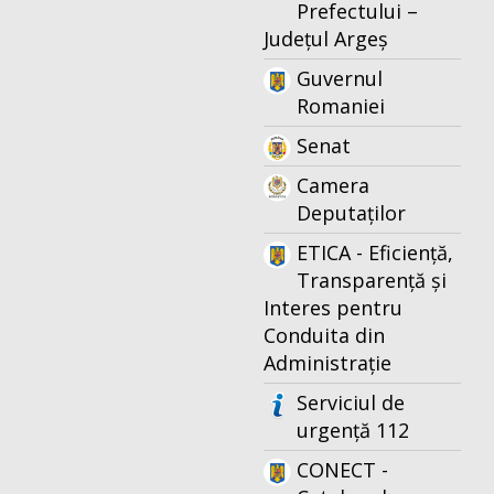
Prefectului –
Județul Argeș
Guvernul
Romaniei
Senat
Camera
Deputaților
ETICA - Eficiență,
Transparență și
Interes pentru
Conduita din
Administrație
Serviciul de
urgență 112
CONECT -