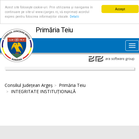
Acest site folosește cookie-uri. Prin utilizarea și navigarea în
Accept
continuare pe site-ul www.cjarges.ro, vă exprimați acordul
expres pentru folosirea informațiilor stocate.
Detalii
Primăria Teiu
Tog
nav
Consiliul Județean Argeș
Primăria Teiu
INTEGRITATE INSTITUȚIONALĂ