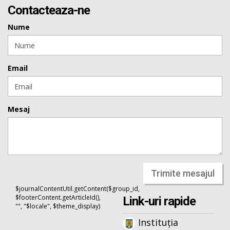
Contacteaza-ne
Nume
Email
Mesaj
Trimite mesajul
$journalContentUtil.getContent($group_id,
$footerContent.getArticleId(),
Link-uri rapide
"", "$locale", $theme_display)
Instituția