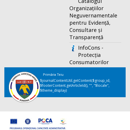
Catalogul
Organizațiilor
Neguvernamentale
pentru Evidență,
Consultare și
Transparență
InfoCons -
Protecția
Consumatorilor
Primăria Teiu
$journalContentUtil.getContent($group_id,
$footerContent.getArticleId(), "", "$locale",
$theme_display)