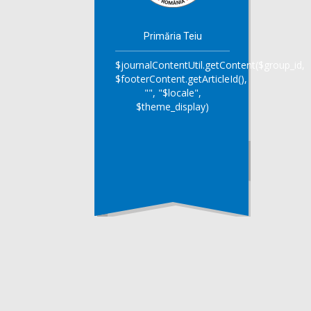
Primăria Teiu
$journalContentUtil.getContent($group_id,
$footerContent.getArticleId(),
"", "$locale",
$theme_display)