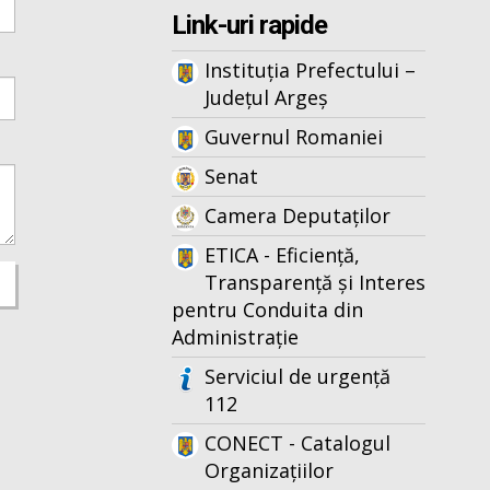
Link-uri rapide
Instituția Prefectului –
Județul Argeș
Guvernul Romaniei
Senat
Camera Deputaților
ETICA - Eficiență,
Transparență și Interes
pentru Conduita din
Administrație
Serviciul de urgență
112
CONECT - Catalogul
Organizațiilor