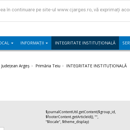
area în continuare pe site-ul www.cjarges.ro, vă exprimați ac
LOCAL
INFORMAȚII
INTEGRITATE INSTITUȚIONALĂ
SER
l Județean Argeș
Primăria Teiu
INTEGRITATE INSTITUȚIONALĂ
$journalContentUtil.getContent($group_id,
$footerContent.getArticleId(), "",
"$locale", $theme_display)