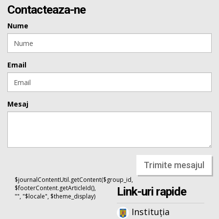
Contacteaza-ne
Nume
Email
Mesaj
Trimite mesajul
$journalContentUtil.getContent($group_id,
$footerContent.getArticleId(),
Link-uri rapide
"", "$locale", $theme_display)
Instituția