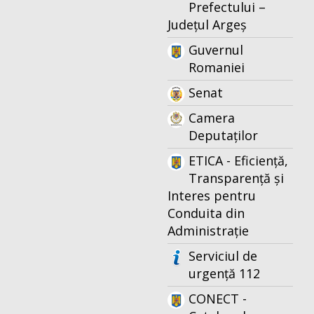
Prefectului –
Județul Argeș
Guvernul
Romaniei
Senat
Camera
Deputaților
ETICA - Eficiență,
Transparență și
Interes pentru
Conduita din
Administrație
Serviciul de
urgență 112
CONECT -