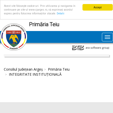
Acest site folosește cookie-uri. Prin utilizarea și navigarea în
Accept
continuare pe site-ul www.cjarges.ro, vă exprimați acordul
expres pentru folosirea informațiilor stocate.
Detalii
Primăria Teiu
Tog
nav
Consiliul Județean Argeș
Primăria Teiu
INTEGRITATE INSTITUȚIONALĂ