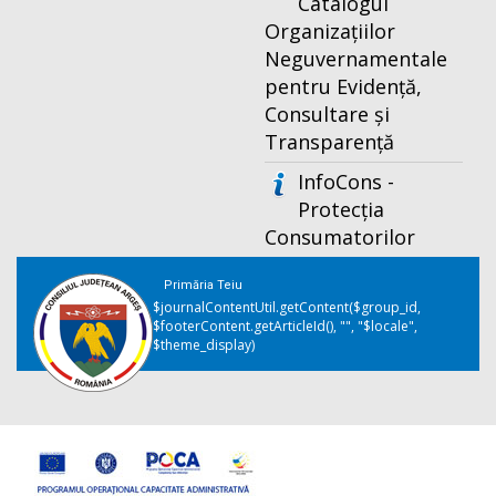
Catalogul
Organizațiilor
Neguvernamentale
pentru Evidență,
Consultare și
Transparență
InfoCons -
Protecția
Consumatorilor
Primăria Teiu
$journalContentUtil.getContent($group_id,
$footerContent.getArticleId(), "", "$locale",
$theme_display)