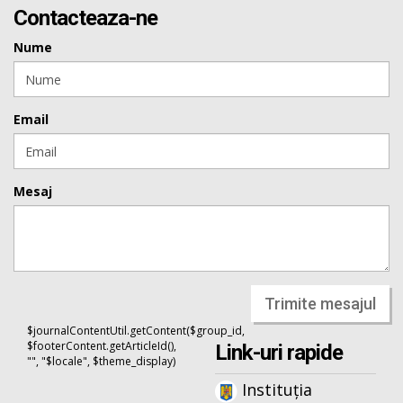
Contacteaza-ne
Nume
Email
Mesaj
Trimite mesajul
$journalContentUtil.getContent($group_id,
$footerContent.getArticleId(),
Link-uri rapide
"", "$locale", $theme_display)
Instituția