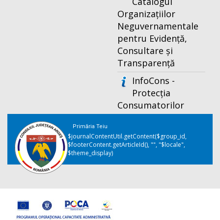
Catalogul
Organizațiilor
Neguvernamentale
pentru Evidență,
Consultare și
Transparență
InfoCons -
Protecția
Consumatorilor
Primăria Teiu
$journalContentUtil.getContent($group_id,
$footerContent.getArticleId(), "", "$locale",
$theme_display)