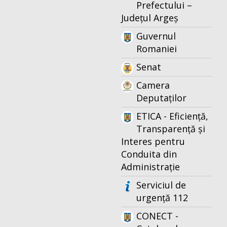
Prefectului –
Județul Argeș
Guvernul
Romaniei
Senat
Camera
Deputaților
ETICA - Eficiență,
Transparență și
Interes pentru
Conduita din
Administrație
Serviciul de
urgență 112
CONECT -