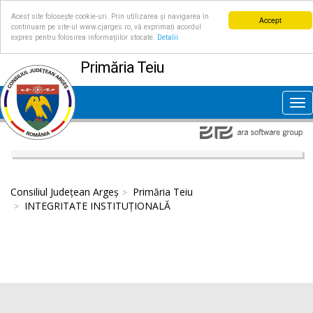
Acest site folosește cookie-uri. Prin utilizarea și navigarea în
Accept
continuare pe site-ul www.cjarges.ro, vă exprimați acordul
expres pentru folosirea informațiilor stocate.
Detalii
Primăria Teiu
Tog
nav
Consiliul Județean Argeș
Primăria Teiu
INTEGRITATE INSTITUȚIONALĂ