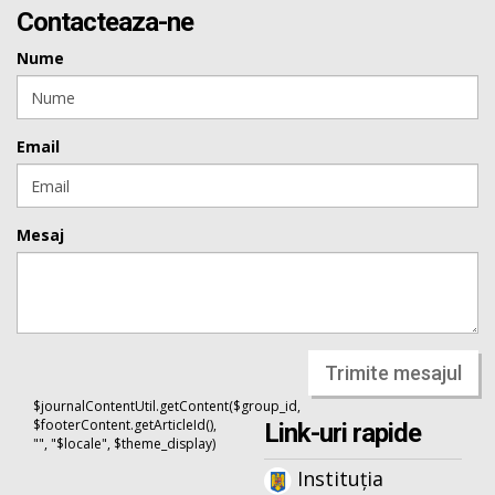
Contacteaza-ne
Nume
Email
Mesaj
Trimite mesajul
$journalContentUtil.getContent($group_id,
$footerContent.getArticleId(),
Link-uri rapide
"", "$locale", $theme_display)
Instituția