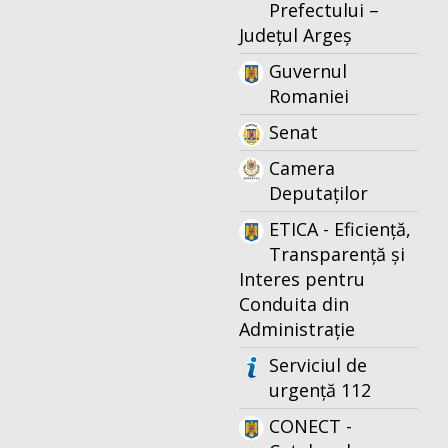
Prefectului –
Județul Argeș
Guvernul
Romaniei
Senat
Camera
Deputaților
ETICA - Eficiență,
Transparență și
Interes pentru
Conduita din
Administrație
Serviciul de
urgență 112
CONECT -