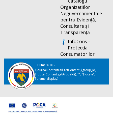
Catalogul
Organizațiilor
Neguvernamentale
pentru Evidență,
Consultare și
Transparență
InfoCons -
Protecția
Consumatorilor
Primăria Teiu
$journalContentUtil.getContent($group_id,
$footerContent.getArticleId(), "", "$locale",
$theme_display)