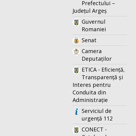
Prefectului –
Județul Argeș
Guvernul
Romaniei
Senat
Camera
Deputaților
ETICA - Eficiență,
Transparență și
Interes pentru
Conduita din
Administrație
Serviciul de
urgență 112
CONECT -