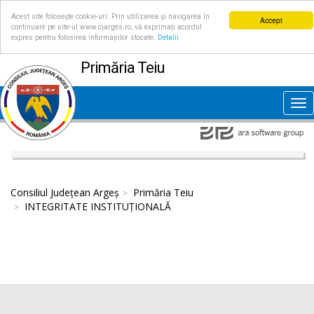
Acest site folosește cookie-uri. Prin utilizarea și navigarea în
Accept
continuare pe site-ul www.cjarges.ro, vă exprimați acordul
expres pentru folosirea informațiilor stocate.
Detalii
Primăria Teiu
Tog
nav
Consiliul Județean Argeș
Primăria Teiu
INTEGRITATE INSTITUȚIONALĂ