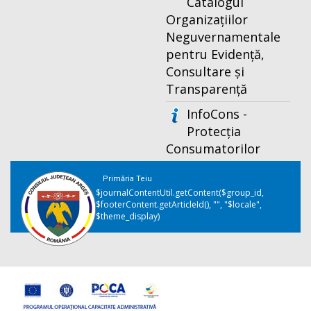
Catalogul
Organizațiilor
Neguvernamentale
pentru Evidență,
Consultare și
Transparență
InfoCons -
Protecția
Consumatorilor
Primăria Teiu
$journalContentUtil.getContent($group_id,
$footerContent.getArticleId(), "", "$locale",
$theme_display)