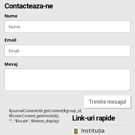
Contacteaza-ne
Nume
Email
Mesaj
Trimite mesajul
$journalContentUtil.getContent($group_id,
$footerContent.getArticleId(),
Link-uri rapide
"", "$locale", $theme_display)
Instituția