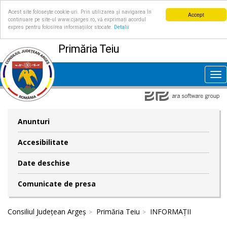
Acest site folosește cookie-uri. Prin utilizarea și navigarea în
Accept
continuare pe site-ul www.cjarges.ro, vă exprimați acordul
expres pentru folosirea informațiilor stocate.
Detalii
Primăria Teiu
Tog
nav
Anunturi
Accesibilitate
Date deschise
Comunicate de presa
Consiliul Județean Argeș
Primăria Teiu
INFORMAȚII