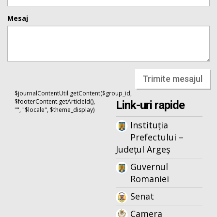
Mesaj
Trimite mesajul
$journalContentUtil.getContent($group_id,
$footerContent.getArticleId(),
Link-uri rapide
"", "$locale", $theme_display)
Instituția
Prefectului –
Județul Argeș
Guvernul
Romaniei
Senat
Camera