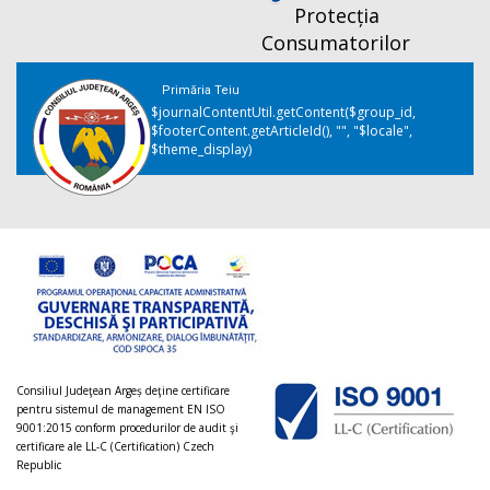
Protecția
Consumatorilor
Primăria Teiu
$journalContentUtil.getContent($group_id,
$footerContent.getArticleId(), "", "$locale",
$theme_display)
Consiliul Judeţean Argeș deţine certificare
pentru sistemul de management EN ISO
9001:2015 conform procedurilor de audit şi
certificare ale LL-C (Certification) Czech
Republic