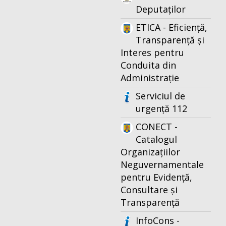
Deputaților
ETICA - Eficiență,
Transparență și
Interes pentru
Conduita din
Administrație
Serviciul de
urgență 112
CONECT -
Catalogul
Organizațiilor
Neguvernamentale
pentru Evidență,
Consultare și
Transparență
InfoCons -