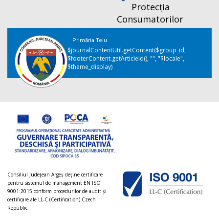
Protecția
Consumatorilor
Primăria Teiu
$journalContentUtil.getContent($group_id,
$footerContent.getArticleId(), "", "$locale",
$theme_display)
Consiliul Judeţean Argeș deţine certificare
pentru sistemul de management EN ISO
9001:2015 conform procedurilor de audit şi
certificare ale LL-C (Certification) Czech
Republic