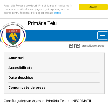
Acest site folosește cookie-uri. Prin utilizarea și navigarea în
Accept
continuare pe site-ul www.cjarges.ro, vă exprimați acordul
expres pentru folosirea informațiilor stocate.
Detalii
Primăria Teiu
Tog
nav
Anunturi
Accesibilitate
Date deschise
Comunicate de presa
Consiliul Județean Argeș
Primăria Teiu
INFORMAȚII