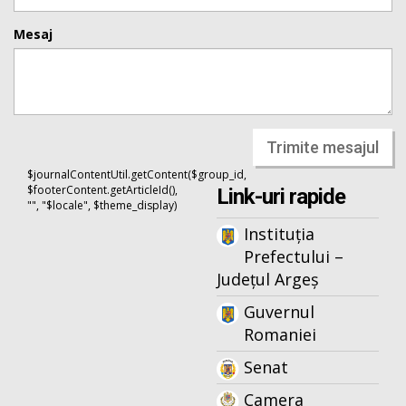
Mesaj
Trimite mesajul
$journalContentUtil.getContent($group_id,
$footerContent.getArticleId(),
Link-uri rapide
"", "$locale", $theme_display)
Instituția
Prefectului –
Județul Argeș
Guvernul
Romaniei
Senat
Camera