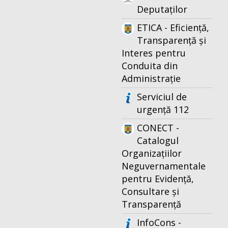
Deputaților
ETICA - Eficiență,
Transparență și
Interes pentru
Conduita din
Administrație
Serviciul de
urgență 112
CONECT -
Catalogul
Organizațiilor
Neguvernamentale
pentru Evidență,
Consultare și
Transparență
InfoCons -