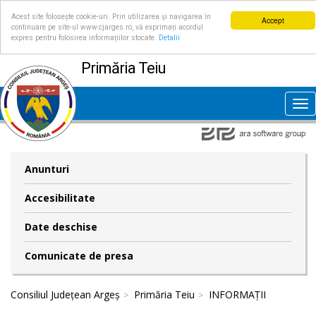
Acest site folosește cookie-uri. Prin utilizarea și navigarea în
Accept
continuare pe site-ul www.cjarges.ro, vă exprimați acordul
expres pentru folosirea informațiilor stocate.
Detalii
Primăria Teiu
Tog
nav
Anunturi
Accesibilitate
Date deschise
Comunicate de presa
Consiliul Județean Argeș
Primăria Teiu
INFORMAȚII