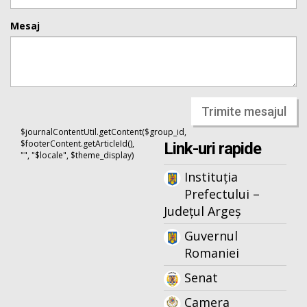
Mesaj
Trimite mesajul
$journalContentUtil.getContent($group_id,
$footerContent.getArticleId(),
Link-uri rapide
"", "$locale", $theme_display)
Instituția
Prefectului –
Județul Argeș
Guvernul
Romaniei
Senat
Camera