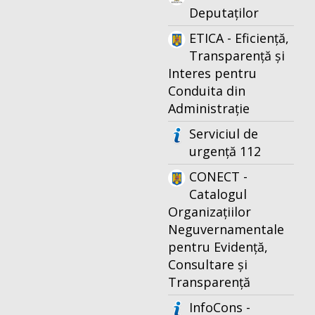
Deputaților
ETICA - Eficiență,
Transparență și
Interes pentru
Conduita din
Administrație
Serviciul de
urgență 112
CONECT -
Catalogul
Organizațiilor
Neguvernamentale
pentru Evidență,
Consultare și
Transparență
InfoCons -