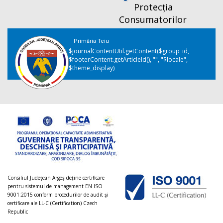
Protecția
Consumatorilor
Primăria Teiu
$journalContentUtil.getContent($group_id,
$footerContent.getArticleId(), "", "$locale",
$theme_display)
Consiliul Judeţean Argeș deţine certificare
pentru sistemul de management EN ISO
9001:2015 conform procedurilor de audit şi
certificare ale LL-C (Certification) Czech
Republic