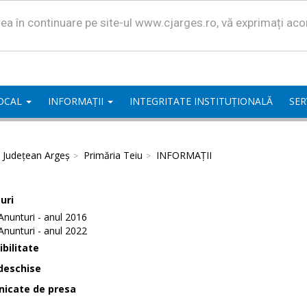
area în continuare pe site-ul www.cjarges.ro, vă exprimați ac
LOCAL
INFORMAȚII
INTEGRITATE INSTITUȚIONALĂ
SER
l Județean Argeș
Primăria Teiu
INFORMAȚII
uri
Anunturi - anul 2016
Anunturi - anul 2022
bilitate
deschise
icate de presa