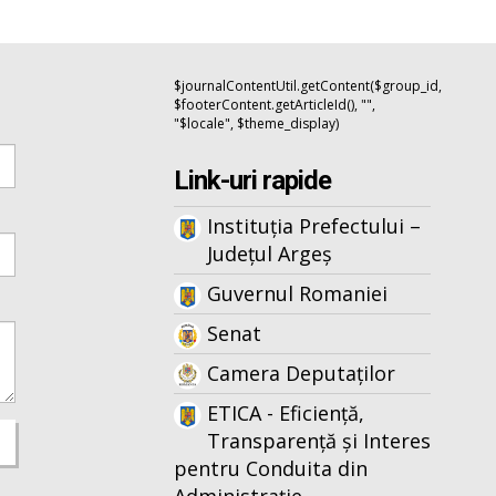
$journalContentUtil.getContent($group_id,
$footerContent.getArticleId(), "",
"$locale", $theme_display)
Link-uri rapide
Instituția Prefectului –
Județul Argeș
Guvernul Romaniei
Senat
Camera Deputaților
ETICA - Eficiență,
Transparență și Interes
pentru Conduita din