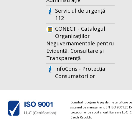
Administrație
Serviciul de urgență
112
CONECT - Catalogul
Organizațiilor
Neguvernamentale pentru
Evidență, Consultare și
Transparență
InfoCons - Protecția
Consumatorilor
Consiliul Judeţean Argeș deţine certificare p
sistemul de management EN ISO 9001:2015
procedurilor de audit şi certificare ale LL-C (C
Czech Republic