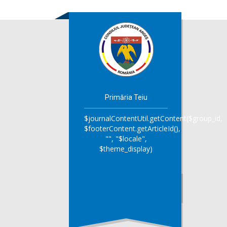
Primăria Teiu
$journalContentUtil.getContent($group_id,
$footerContent.getArticleId(),
"", "$locale",
$theme_display)