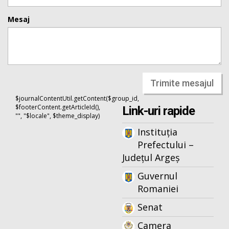
Mesaj
Trimite mesajul
$journalContentUtil.getContent($group_id,
$footerContent.getArticleId(),
Link-uri rapide
"", "$locale", $theme_display)
Instituția
Prefectului –
Județul Argeș
Guvernul
Romaniei
Senat
Camera