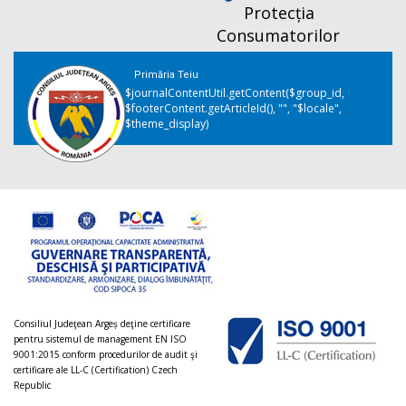
Protecția
Consumatorilor
Primăria Teiu
$journalContentUtil.getContent($group_id,
$footerContent.getArticleId(), "", "$locale",
$theme_display)
Consiliul Judeţean Argeș deţine certificare
pentru sistemul de management EN ISO
9001:2015 conform procedurilor de audit şi
certificare ale LL-C (Certification) Czech
Republic