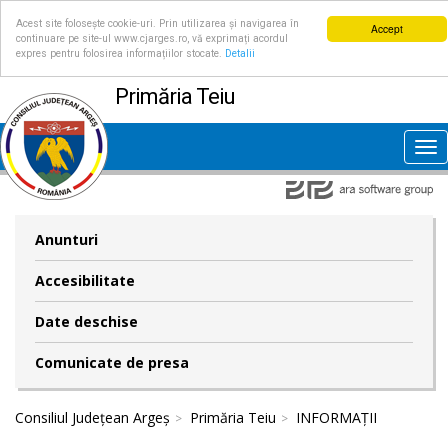
Acest site folosește cookie-uri. Prin utilizarea și navigarea în
Accept
continuare pe site-ul www.cjarges.ro, vă exprimați acordul
expres pentru folosirea informațiilor stocate.
Detalii
Primăria Teiu
Tog
nav
Anunturi
Accesibilitate
Date deschise
Comunicate de presa
Consiliul Județean Argeș
Primăria Teiu
INFORMAȚII