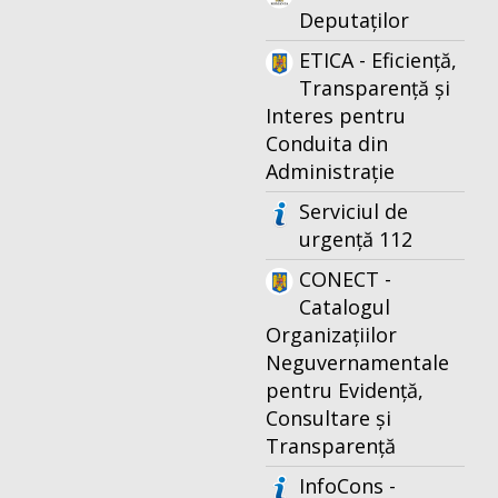
Deputaților
ETICA - Eficiență,
Transparență și
Interes pentru
Conduita din
Administrație
Serviciul de
urgență 112
CONECT -
Catalogul
Organizațiilor
Neguvernamentale
pentru Evidență,
Consultare și
Transparență
InfoCons -