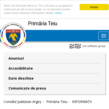
Acest site folosește cookie-uri. Prin utilizarea și navigarea în
Accept
continuare pe site-ul www.cjarges.ro, vă exprimați acordul
expres pentru folosirea informațiilor stocate.
Detalii
Primăria Teiu
Tog
nav
Anunturi
Accesibilitate
Date deschise
Comunicate de presa
Consiliul Județean Argeș
Primăria Teiu
INFORMAȚII