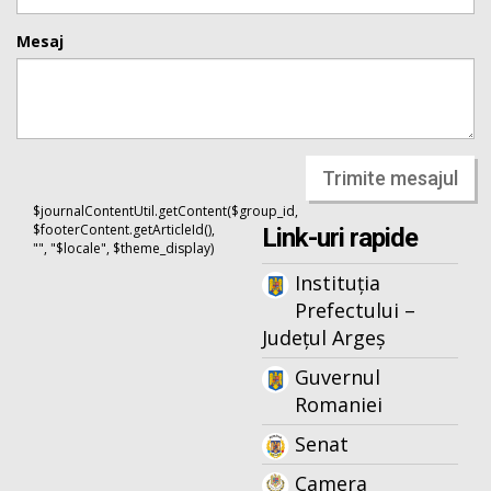
Mesaj
Trimite mesajul
$journalContentUtil.getContent($group_id,
$footerContent.getArticleId(),
Link-uri rapide
"", "$locale", $theme_display)
Instituția
Prefectului –
Județul Argeș
Guvernul
Romaniei
Senat
Camera