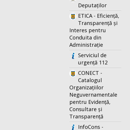
Deputaților
ETICA - Eficiență,
Transparență și
Interes pentru
Conduita din
Administrație
Serviciul de
urgență 112
CONECT -
Catalogul
Organizațiilor
Neguvernamentale
pentru Evidență,
Consultare și
Transparență
InfoCons -