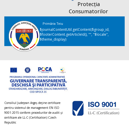
Protecția
Consumatorilor
Primăria Teiu
$journalContentUtil.getContent($group_id,
$footerContent.getArticleId(), "", "$locale",
$theme_display)
Consiliul Judeţean Argeș deţine certificare
pentru sistemul de management EN ISO
9001:2015 conform procedurilor de audit şi
certificare ale LL-C (Certification) Czech
Republic