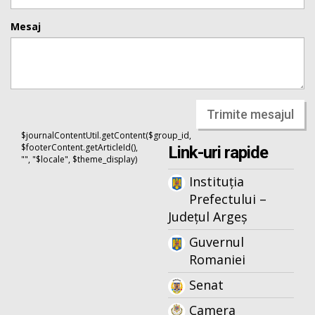
Mesaj
Trimite mesajul
$journalContentUtil.getContent($group_id,
$footerContent.getArticleId(),
Link-uri rapide
"", "$locale", $theme_display)
Instituția
Prefectului –
Județul Argeș
Guvernul
Romaniei
Senat
Camera