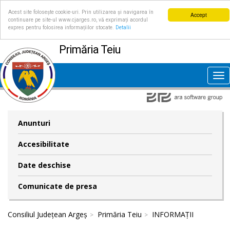
Acest site folosește cookie-uri. Prin utilizarea și navigarea în
Accept
continuare pe site-ul www.cjarges.ro, vă exprimați acordul
expres pentru folosirea informațiilor stocate.
Detalii
Primăria Teiu
Tog
nav
Anunturi
Accesibilitate
Date deschise
Comunicate de presa
Consiliul Județean Argeș
Primăria Teiu
INFORMAȚII