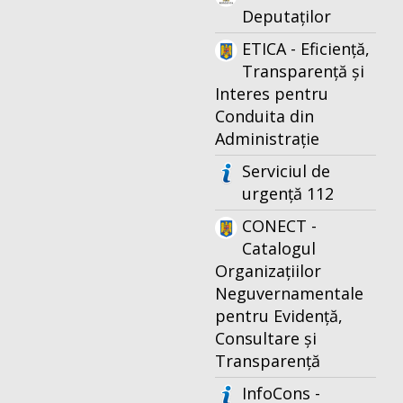
Deputaților
ETICA - Eficiență,
Transparență și
Interes pentru
Conduita din
Administrație
Serviciul de
urgență 112
CONECT -
Catalogul
Organizațiilor
Neguvernamentale
pentru Evidență,
Consultare și
Transparență
InfoCons -