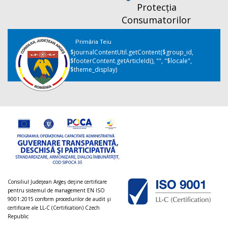
Protecția
Consumatorilor
Primăria Teiu
$journalContentUtil.getContent($group_id,
$footerContent.getArticleId(), "", "$locale",
$theme_display)
Consiliul Judeţean Argeș deţine certificare
pentru sistemul de management EN ISO
9001:2015 conform procedurilor de audit şi
certificare ale LL-C (Certification) Czech
Republic