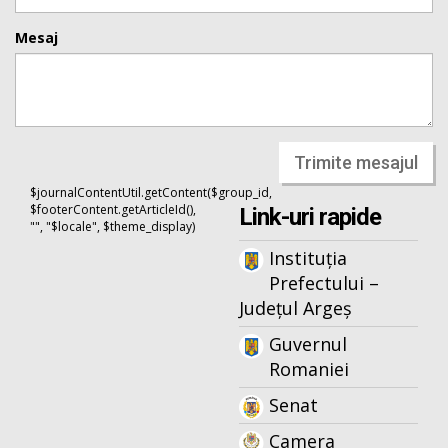
Mesaj
Trimite mesajul
$journalContentUtil.getContent($group_id,
$footerContent.getArticleId(),
Link-uri rapide
"", "$locale", $theme_display)
Instituția
Prefectului –
Județul Argeș
Guvernul
Romaniei
Senat
Camera