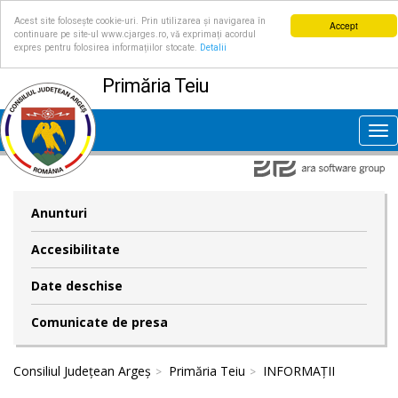
Acest site folosește cookie-uri. Prin utilizarea și navigarea în
Accept
continuare pe site-ul www.cjarges.ro, vă exprimați acordul
expres pentru folosirea informațiilor stocate.
Detalii
Primăria Teiu
Tog
nav
Anunturi
Accesibilitate
Date deschise
Comunicate de presa
Consiliul Județean Argeș
Primăria Teiu
INFORMAȚII