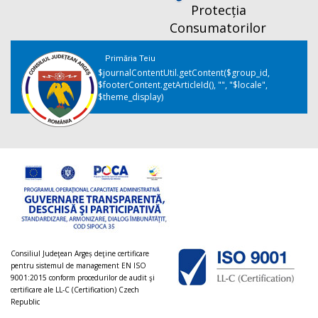
Protecția
Consumatorilor
Primăria Teiu
$journalContentUtil.getContent($group_id,
$footerContent.getArticleId(), "", "$locale",
$theme_display)
Consiliul Judeţean Argeș deţine certificare
pentru sistemul de management EN ISO
9001:2015 conform procedurilor de audit şi
certificare ale LL-C (Certification) Czech
Republic