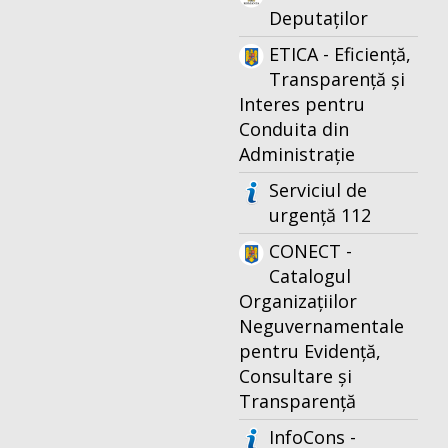
Deputaților
ETICA - Eficiență,
Transparență și
Interes pentru
Conduita din
Administrație
Serviciul de
urgență 112
CONECT -
Catalogul
Organizațiilor
Neguvernamentale
pentru Evidență,
Consultare și
Transparență
InfoCons -