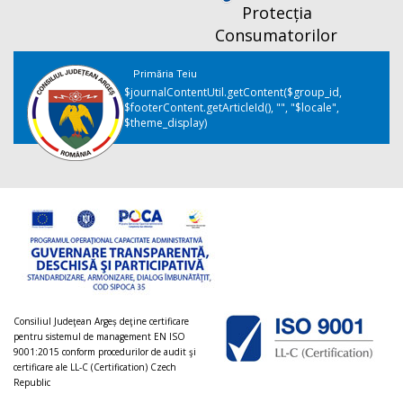
Protecția
Consumatorilor
Primăria Teiu
$journalContentUtil.getContent($group_id,
$footerContent.getArticleId(), "", "$locale",
$theme_display)
Consiliul Judeţean Argeș deţine certificare
pentru sistemul de management EN ISO
9001:2015 conform procedurilor de audit şi
certificare ale LL-C (Certification) Czech
Republic