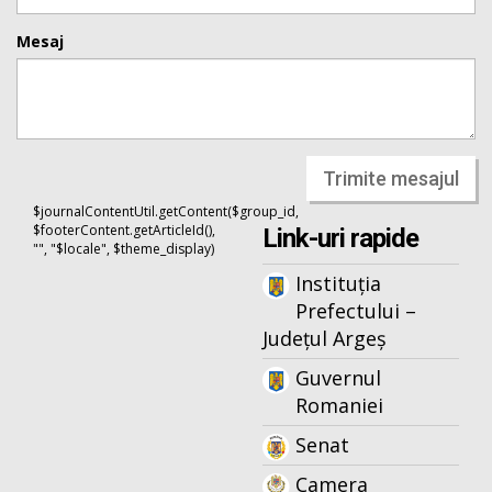
Mesaj
Trimite mesajul
$journalContentUtil.getContent($group_id,
$footerContent.getArticleId(),
Link-uri rapide
"", "$locale", $theme_display)
Instituția
Prefectului –
Județul Argeș
Guvernul
Romaniei
Senat
Camera