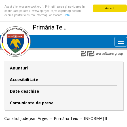
Acest site folosește cookie-uri. Prin utilizarea și navigarea în
Accept
continuare pe site-ul www.cjarges.ro, vă exprimați acordul
expres pentru folosirea informațiilor stocate.
Detalii
Primăria Teiu
Tog
nav
Anunturi
Accesibilitate
Date deschise
Comunicate de presa
Consiliul Județean Argeș
Primăria Teiu
INFORMAȚII