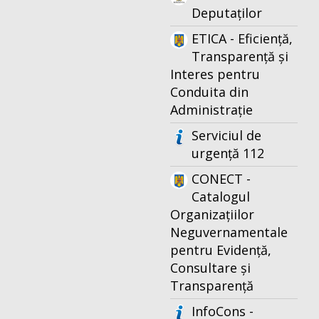
Deputaților
ETICA - Eficiență,
Transparență și
Interes pentru
Conduita din
Administrație
Serviciul de
urgență 112
CONECT -
Catalogul
Organizațiilor
Neguvernamentale
pentru Evidență,
Consultare și
Transparență
InfoCons -