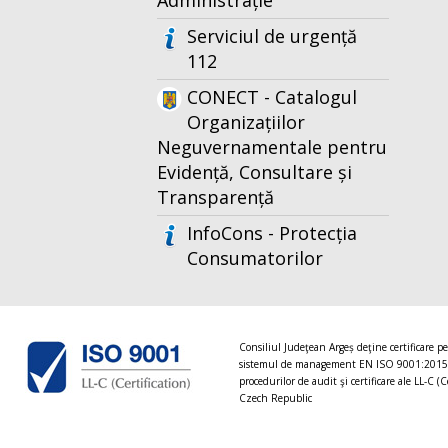
Administrație
Serviciul de urgență
112
CONECT - Catalogul
Organizațiilor
Neguvernamentale pentru
Evidență, Consultare și
Transparență
InfoCons - Protecția
Consumatorilor
Consiliul Judeţean Argeș deţine certificare p
sistemul de management EN ISO 9001:2015
procedurilor de audit şi certificare ale LL-C (C
Czech Republic