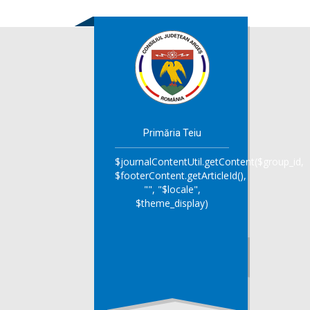
Primăria Teiu
$journalContentUtil.getContent($group_id,
$footerContent.getArticleId(),
"", "$locale",
$theme_display)