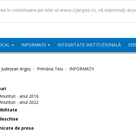
area în continuare pe site-ul www.cjarges.ro, vă exprimați ac
LOCAL
INFORMAȚII
INTEGRITATE INSTITUȚIONALĂ
SER
l Județean Argeș
Primăria Teiu
INFORMAȚII
uri
Anunturi - anul 2016
Anunturi - anul 2022
bilitate
deschise
icate de presa