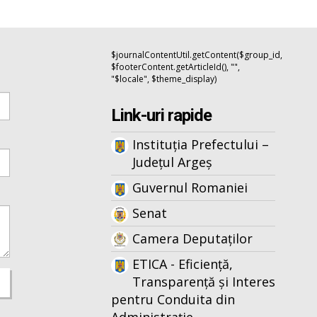
$journalContentUtil.getContent($group_id,
$footerContent.getArticleId(), "",
"$locale", $theme_display)
Link-uri rapide
Instituția Prefectului –
Județul Argeș
Guvernul Romaniei
Senat
Camera Deputaților
ETICA - Eficiență,
Transparență și Interes
pentru Conduita din