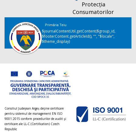
Protecția
Consumatorilor
Primăria Teiu
$journalContentUtil.getContent($group_id,
$footerContent.getArticleId(), "", "$locale",
$theme_display)
Consiliul Judeţean Argeș deţine certificare
pentru sistemul de management EN ISO
9001:2015 conform procedurilor de audit şi
certificare ale LL-C (Certification) Czech
Republic