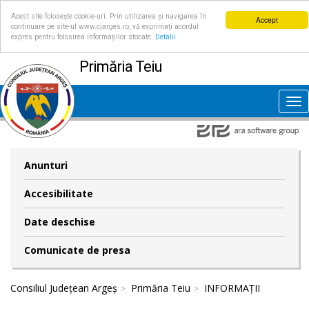
Acest site folosește cookie-uri. Prin utilizarea și navigarea în
Accept
continuare pe site-ul www.cjarges.ro, vă exprimați acordul
expres pentru folosirea informațiilor stocate.
Detalii
Primăria Teiu
Tog
nav
Anunturi
Accesibilitate
Date deschise
Comunicate de presa
Consiliul Județean Argeș
Primăria Teiu
INFORMAȚII