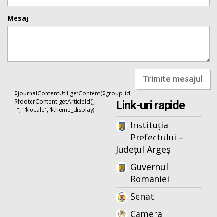
Mesaj
Trimite mesajul
$journalContentUtil.getContent($group_id,
$footerContent.getArticleId(),
Link-uri rapide
"", "$locale", $theme_display)
Instituția
Prefectului –
Județul Argeș
Guvernul
Romaniei
Senat
Camera