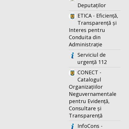
Deputaților
ETICA - Eficiență,
Transparență și
Interes pentru
Conduita din
Administrație
Serviciul de
urgență 112
CONECT -
Catalogul
Organizațiilor
Neguvernamentale
pentru Evidență,
Consultare și
Transparență
InfoCons -