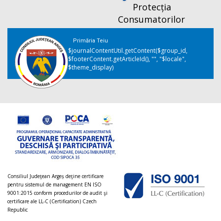
Protecția
Consumatorilor
Primăria Teiu
$journalContentUtil.getContent($group_id,
$footerContent.getArticleId(), "", "$locale",
$theme_display)
Consiliul Judeţean Argeș deţine certificare
pentru sistemul de management EN ISO
9001:2015 conform procedurilor de audit şi
certificare ale LL-C (Certification) Czech
Republic