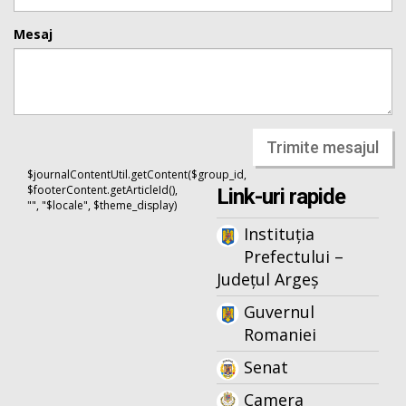
Mesaj
Trimite mesajul
$journalContentUtil.getContent($group_id,
$footerContent.getArticleId(),
Link-uri rapide
"", "$locale", $theme_display)
Instituția
Prefectului –
Județul Argeș
Guvernul
Romaniei
Senat
Camera