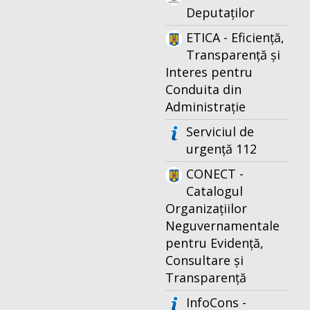
Deputaților
ETICA - Eficiență,
Transparență și
Interes pentru
Conduita din
Administrație
Serviciul de
urgență 112
CONECT -
Catalogul
Organizațiilor
Neguvernamentale
pentru Evidență,
Consultare și
Transparență
InfoCons -