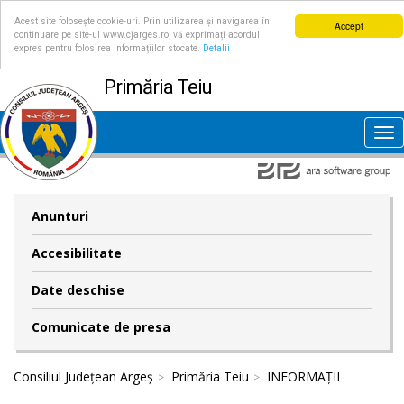
Acest site folosește cookie-uri. Prin utilizarea și navigarea în
Accept
continuare pe site-ul www.cjarges.ro, vă exprimați acordul
expres pentru folosirea informațiilor stocate.
Detalii
Primăria Teiu
Tog
nav
Anunturi
Accesibilitate
Date deschise
Comunicate de presa
Consiliul Județean Argeș
Primăria Teiu
INFORMAȚII