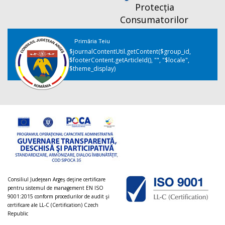
Protecția
Consumatorilor
Primăria Teiu
$journalContentUtil.getContent($group_id,
$footerContent.getArticleId(), "", "$locale",
$theme_display)
Consiliul Judeţean Argeș deţine certificare
pentru sistemul de management EN ISO
9001:2015 conform procedurilor de audit şi
certificare ale LL-C (Certification) Czech
Republic