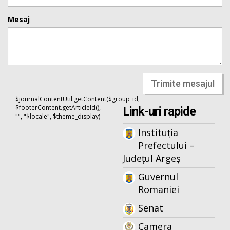
Mesaj
Trimite mesajul
$journalContentUtil.getContent($group_id,
$footerContent.getArticleId(),
Link-uri rapide
"", "$locale", $theme_display)
Instituția
Prefectului –
Județul Argeș
Guvernul
Romaniei
Senat
Camera