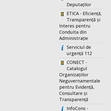
Deputaților
ETICA - Eficiență,
Transparență și
Interes pentru
Conduita din
Administrație
Serviciul de
urgență 112
CONECT -
Catalogul
Organizațiilor
Neguvernamentale
pentru Evidență,
Consultare și
Transparență
InfoCons -