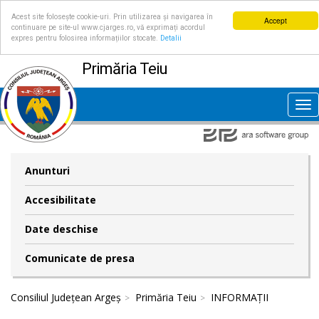
Acest site folosește cookie-uri. Prin utilizarea și navigarea în
Accept
continuare pe site-ul www.cjarges.ro, vă exprimați acordul
expres pentru folosirea informațiilor stocate.
Detalii
Primăria Teiu
Tog
nav
Anunturi
Accesibilitate
Date deschise
Comunicate de presa
Consiliul Județean Argeș
Primăria Teiu
INFORMAȚII