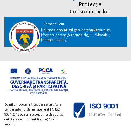
Protecția
Consumatorilor
Primăria Teiu
$journalContentUtil.getContent($group_id,
$footerContent.getArticleId(), "", "$locale",
$theme_display)
Consiliul Judeţean Argeș deţine certificare
pentru sistemul de management EN ISO
9001:2015 conform procedurilor de audit şi
certificare ale LL-C (Certification) Czech
Republic