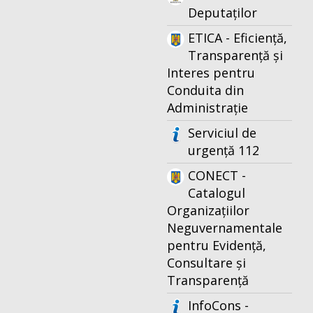
Deputaților
ETICA - Eficiență,
Transparență și
Interes pentru
Conduita din
Administrație
Serviciul de
urgență 112
CONECT -
Catalogul
Organizațiilor
Neguvernamentale
pentru Evidență,
Consultare și
Transparență
InfoCons -