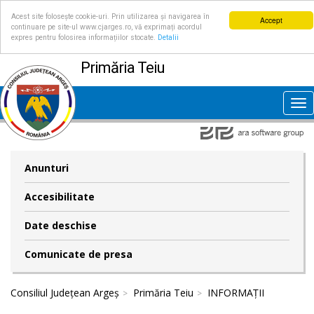
Acest site folosește cookie-uri. Prin utilizarea și navigarea în
Accept
continuare pe site-ul www.cjarges.ro, vă exprimați acordul
expres pentru folosirea informațiilor stocate.
Detalii
Primăria Teiu
Tog
nav
Anunturi
Accesibilitate
Date deschise
Comunicate de presa
Consiliul Județean Argeș
Primăria Teiu
INFORMAȚII