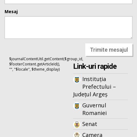
Mesaj
Trimite mesajul
$journalContentUtil.getContent($group_id,
$footerContent.getArticleId(),
Link-uri rapide
"", "$locale", $theme_display)
Instituția
Prefectului –
Județul Argeș
Guvernul
Romaniei
Senat
Camera