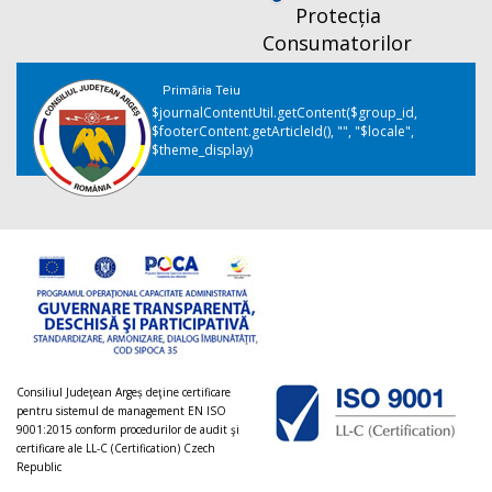
Protecția
Consumatorilor
Primăria Teiu
$journalContentUtil.getContent($group_id,
$footerContent.getArticleId(), "", "$locale",
$theme_display)
Consiliul Judeţean Argeș deţine certificare
pentru sistemul de management EN ISO
9001:2015 conform procedurilor de audit şi
certificare ale LL-C (Certification) Czech
Republic