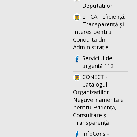
Deputaților
ETICA - Eficiență,
Transparență și
Interes pentru
Conduita din
Administrație
Serviciul de
urgență 112
CONECT -
Catalogul
Organizațiilor
Neguvernamentale
pentru Evidență,
Consultare și
Transparență
InfoCons -