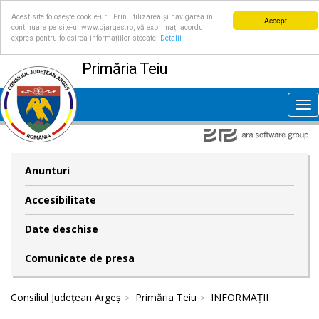
Acest site folosește cookie-uri. Prin utilizarea și navigarea în
Accept
continuare pe site-ul www.cjarges.ro, vă exprimați acordul
expres pentru folosirea informațiilor stocate.
Detalii
Primăria Teiu
Tog
nav
Anunturi
Accesibilitate
Date deschise
Comunicate de presa
Consiliul Județean Argeș
Primăria Teiu
INFORMAȚII