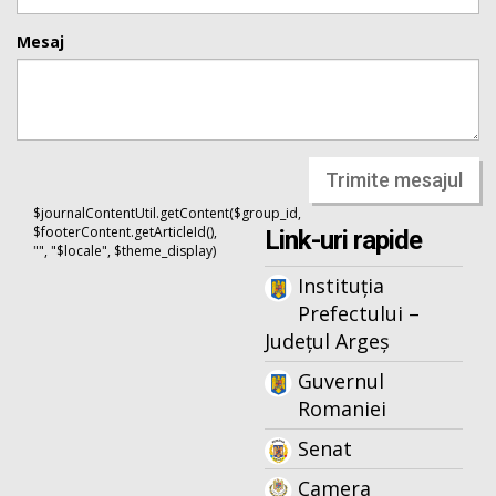
Mesaj
Trimite mesajul
$journalContentUtil.getContent($group_id,
$footerContent.getArticleId(),
Link-uri rapide
"", "$locale", $theme_display)
Instituția
Prefectului –
Județul Argeș
Guvernul
Romaniei
Senat
Camera