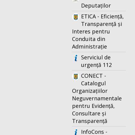
Deputaților
ETICA - Eficiență,
Transparență și
Interes pentru
Conduita din
Administrație
Serviciul de
urgență 112
CONECT -
Catalogul
Organizațiilor
Neguvernamentale
pentru Evidență,
Consultare și
Transparență
InfoCons -