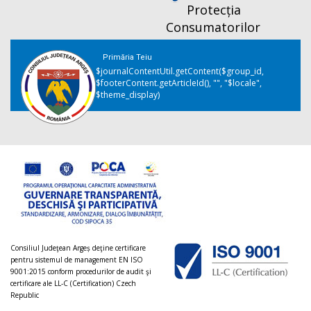
Protecția
Consumatorilor
Primăria Teiu
$journalContentUtil.getContent($group_id,
$footerContent.getArticleId(), "", "$locale",
$theme_display)
Consiliul Judeţean Argeș deţine certificare
pentru sistemul de management EN ISO
9001:2015 conform procedurilor de audit şi
certificare ale LL-C (Certification) Czech
Republic