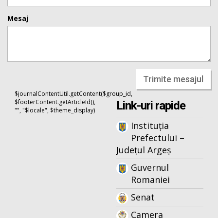
Mesaj
Trimite mesajul
$journalContentUtil.getContent($group_id,
$footerContent.getArticleId(),
Link-uri rapide
"", "$locale", $theme_display)
Instituția
Prefectului –
Județul Argeș
Guvernul
Romaniei
Senat
Camera