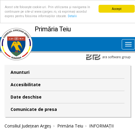
Acest site folosește cookie-uri. Prin utilizarea și navigarea în
Accept
continuare pe site-ul www.cjarges.ro, vă exprimați acordul
expres pentru folosirea informațiilor stocate.
Detalii
Primăria Teiu
Tog
nav
Anunturi
Accesibilitate
Date deschise
Comunicate de presa
Consiliul Județean Argeș
Primăria Teiu
INFORMAȚII