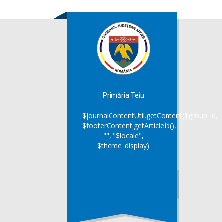
Primăria Teiu
$journalContentUtil.getContent($group_id,
$footerContent.getArticleId(),
"", "$locale",
$theme_display)