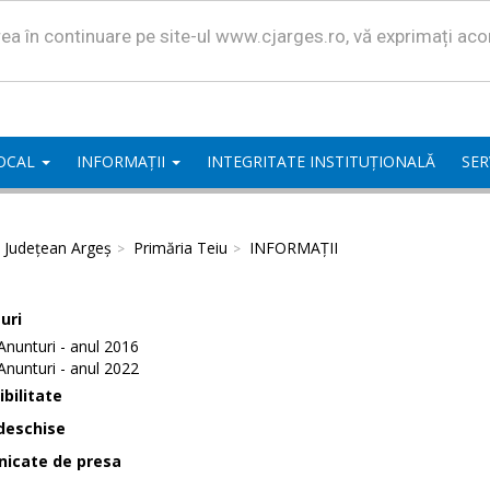
area în continuare pe site-ul www.cjarges.ro, vă exprimați ac
LOCAL
INFORMAȚII
INTEGRITATE INSTITUȚIONALĂ
SER
l Județean Argeș
Primăria Teiu
INFORMAȚII
uri
Anunturi - anul 2016
Anunturi - anul 2022
bilitate
deschise
icate de presa