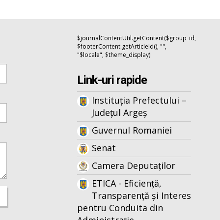
$journalContentUtil.getContent($group_id,
$footerContent.getArticleId(), "",
"$locale", $theme_display)
Link-uri rapide
Instituția Prefectului –
Județul Argeș
Guvernul Romaniei
Senat
Camera Deputaților
ETICA - Eficiență,
Transparență și Interes
pentru Conduita din