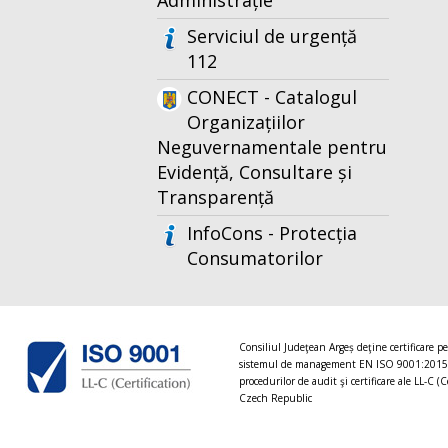
Administrație
Serviciul de urgență
112
CONECT - Catalogul
Organizațiilor
Neguvernamentale pentru
Evidență, Consultare și
Transparență
InfoCons - Protecția
Consumatorilor
Consiliul Judeţean Argeș deţine certificare p
sistemul de management EN ISO 9001:2015
procedurilor de audit şi certificare ale LL-C (C
Czech Republic