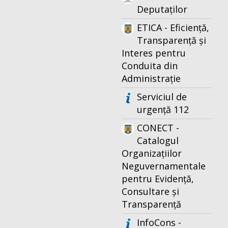
Deputaților
ETICA - Eficiență,
Transparență și
Interes pentru
Conduita din
Administrație
Serviciul de
urgență 112
CONECT -
Catalogul
Organizațiilor
Neguvernamentale
pentru Evidență,
Consultare și
Transparență
InfoCons -