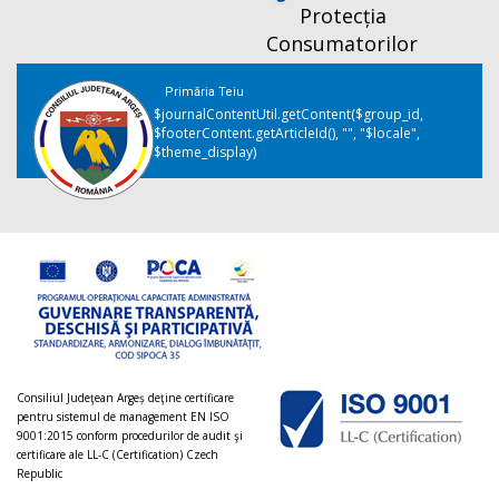
Protecția
Consumatorilor
Primăria Teiu
$journalContentUtil.getContent($group_id,
$footerContent.getArticleId(), "", "$locale",
$theme_display)
Consiliul Judeţean Argeș deţine certificare
pentru sistemul de management EN ISO
9001:2015 conform procedurilor de audit şi
certificare ale LL-C (Certification) Czech
Republic