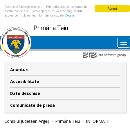
Acest site folosește cookie-uri. Prin utilizarea și navigarea în
Accept
continuare pe site-ul www.cjarges.ro, vă exprimați acordul
expres pentru folosirea informațiilor stocate.
Detalii
Primăria Teiu
Tog
nav
Anunturi
Accesibilitate
Date deschise
Comunicate de presa
Consiliul Județean Argeș
Primăria Teiu
INFORMAȚII