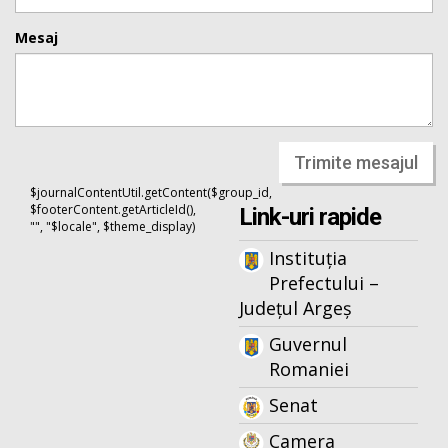
Mesaj
Trimite mesajul
$journalContentUtil.getContent($group_id,
$footerContent.getArticleId(),
Link-uri rapide
"", "$locale", $theme_display)
Instituția
Prefectului –
Județul Argeș
Guvernul
Romaniei
Senat
Camera