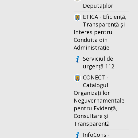
Deputaților
ETICA - Eficiență,
Transparență și
Interes pentru
Conduita din
Administrație
Serviciul de
urgență 112
CONECT -
Catalogul
Organizațiilor
Neguvernamentale
pentru Evidență,
Consultare și
Transparență
InfoCons -