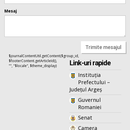
Mesaj
Trimite mesajul
$journalContentUtil.getContent($group_id,
$footerContent.getArticleId(),
Link-uri rapide
"", "$locale", $theme_display)
Instituția
Prefectului –
Județul Argeș
Guvernul
Romaniei
Senat
Camera