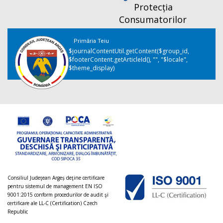
Protecția
Consumatorilor
Primăria Teiu
$journalContentUtil.getContent($group_id,
$footerContent.getArticleId(), "", "$locale",
$theme_display)
Consiliul Judeţean Argeș deţine certificare
pentru sistemul de management EN ISO
9001:2015 conform procedurilor de audit şi
certificare ale LL-C (Certification) Czech
Republic