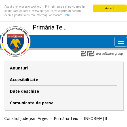
Acest site folosește cookie-uri. Prin utilizarea și navigarea în
Accept
continuare pe site-ul www.cjarges.ro, vă exprimați acordul
expres pentru folosirea informațiilor stocate.
Detalii
Primăria Teiu
Tog
nav
Anunturi
Accesibilitate
Date deschise
Comunicate de presa
Consiliul Județean Argeș
Primăria Teiu
INFORMAȚII