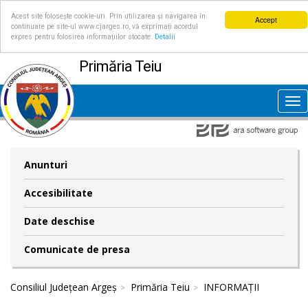
Acest site folosește cookie-uri. Prin utilizarea și navigarea în
Accept
continuare pe site-ul www.cjarges.ro, vă exprimați acordul
expres pentru folosirea informațiilor stocate.
Detalii
Primăria Teiu
Tog
nav
Anunturi
Accesibilitate
Date deschise
Comunicate de presa
Consiliul Județean Argeș
Primăria Teiu
INFORMAȚII