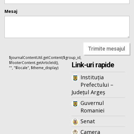
Mesaj
Trimite mesajul
$journalContentUtil.getContent($group_id,
$footerContent.getArticleId(),
Link-uri rapide
"", "$locale", $theme_display)
Instituția
Prefectului –
Județul Argeș
Guvernul
Romaniei
Senat
Camera