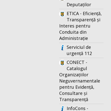
Deputaților
ETICA - Eficiență,
Transparență și
Interes pentru
Conduita din
Administrație
Serviciul de
urgență 112
CONECT -
Catalogul
Organizațiilor
Neguvernamentale
pentru Evidență,
Consultare și
Transparență
InfoCons -