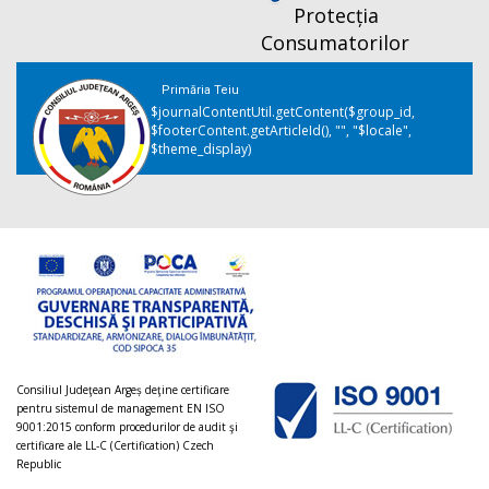
Protecția
Consumatorilor
Primăria Teiu
$journalContentUtil.getContent($group_id,
$footerContent.getArticleId(), "", "$locale",
$theme_display)
Consiliul Judeţean Argeș deţine certificare
pentru sistemul de management EN ISO
9001:2015 conform procedurilor de audit şi
certificare ale LL-C (Certification) Czech
Republic