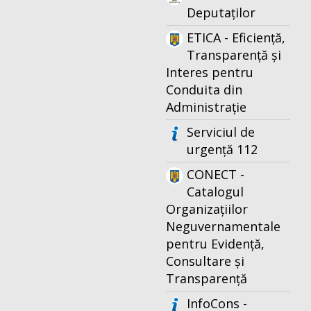
Deputaților
ETICA - Eficiență,
Transparență și
Interes pentru
Conduita din
Administrație
Serviciul de
urgență 112
CONECT -
Catalogul
Organizațiilor
Neguvernamentale
pentru Evidență,
Consultare și
Transparență
InfoCons -