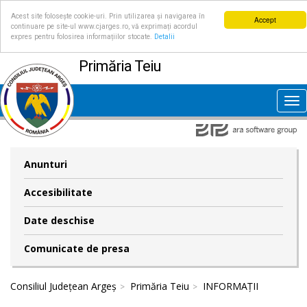
Acest site folosește cookie-uri. Prin utilizarea și navigarea în
Accept
continuare pe site-ul www.cjarges.ro, vă exprimați acordul
expres pentru folosirea informațiilor stocate.
Detalii
Primăria Teiu
Tog
nav
Anunturi
Accesibilitate
Date deschise
Comunicate de presa
Consiliul Județean Argeș
Primăria Teiu
INFORMAȚII