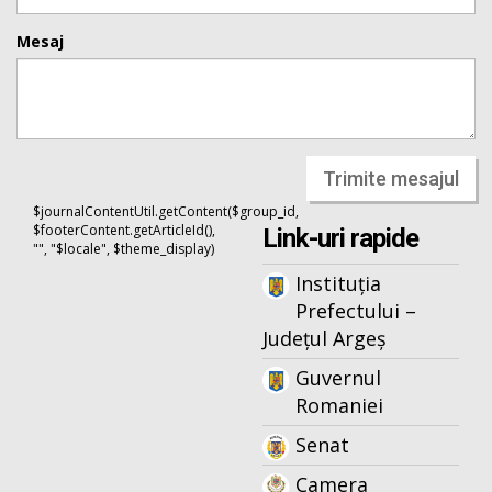
Mesaj
Trimite mesajul
$journalContentUtil.getContent($group_id,
$footerContent.getArticleId(),
Link-uri rapide
"", "$locale", $theme_display)
Instituția
Prefectului –
Județul Argeș
Guvernul
Romaniei
Senat
Camera