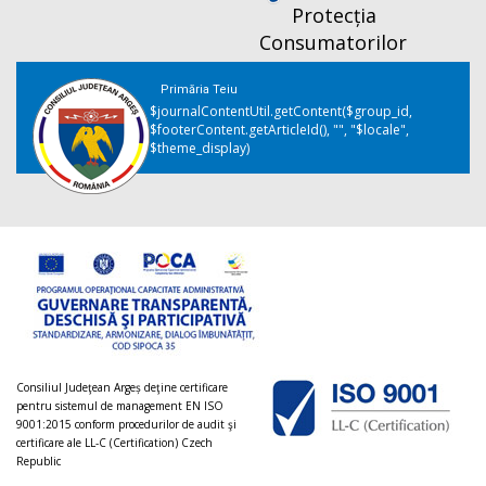
Protecția
Consumatorilor
Primăria Teiu
$journalContentUtil.getContent($group_id,
$footerContent.getArticleId(), "", "$locale",
$theme_display)
Consiliul Judeţean Argeș deţine certificare
pentru sistemul de management EN ISO
9001:2015 conform procedurilor de audit şi
certificare ale LL-C (Certification) Czech
Republic