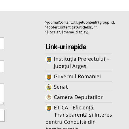
$journalContentUtil.getContent($group_id,
$footerContent.getArticleId(), "",
"$locale", $theme_display)
Link-uri rapide
Instituția Prefectului –
Județul Argeș
Guvernul Romaniei
Senat
Camera Deputaților
ETICA - Eficiență,
Transparență și Interes
pentru Conduita din