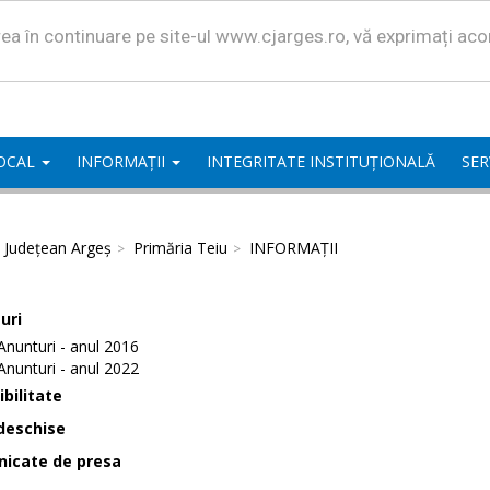
area în continuare pe site-ul www.cjarges.ro, vă exprimați ac
LOCAL
INFORMAȚII
INTEGRITATE INSTITUȚIONALĂ
SER
l Județean Argeș
Primăria Teiu
INFORMAȚII
uri
Anunturi - anul 2016
Anunturi - anul 2022
bilitate
deschise
icate de presa