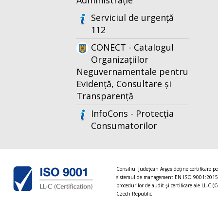
Administrație
Serviciul de urgență
112
CONECT - Catalogul
Organizațiilor
Neguvernamentale pentru
Evidență, Consultare și
Transparență
InfoCons - Protecția
Consumatorilor
Consiliul Judeţean Argeș deţine certificare p
sistemul de management EN ISO 9001:2015
procedurilor de audit şi certificare ale LL-C (C
Czech Republic