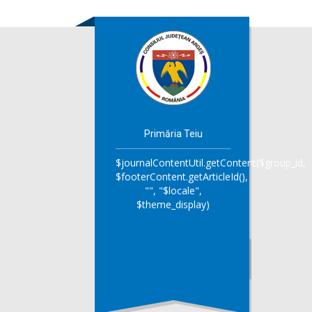
Primăria Teiu
$journalContentUtil.getContent($group_id,
$footerContent.getArticleId(),
"", "$locale",
$theme_display)