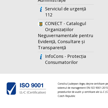
Administrație
Serviciul de urgență
112
CONECT - Catalogul
Organizațiilor
Neguvernamentale pentru
Evidență, Consultare și
Transparență
InfoCons - Protecția
Consumatorilor
Consiliul Judeţean Argeș deţine certificare p
sistemul de management EN ISO 9001:2015
procedurilor de audit şi certificare ale LL-C (C
Czech Republic