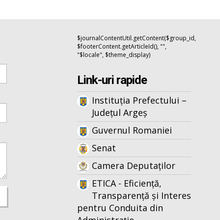
$journalContentUtil.getContent($group_id,
$footerContent.getArticleId(), "",
"$locale", $theme_display)
Link-uri rapide
Instituția Prefectului –
Județul Argeș
Guvernul Romaniei
Senat
Camera Deputaților
ETICA - Eficiență,
Transparență și Interes
pentru Conduita din