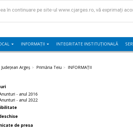
area în continuare pe site-ul www.cjarges.ro, vă exprimați ac
LOCAL
INFORMAȚII
INTEGRITATE INSTITUȚIONALĂ
SER
l Județean Argeș
Primăria Teiu
INFORMAȚII
uri
Anunturi - anul 2016
Anunturi - anul 2022
bilitate
deschise
icate de presa