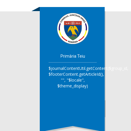
Primăria Teiu
$journalContentUtil.getContent($group_id,
$footerContent.getArticleId(),
"", "$locale",
$theme_display)