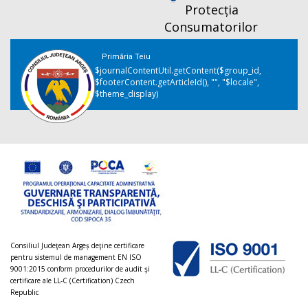
Protecția
Consumatorilor
Primăria Teiu
$journalContentUtil.getContent($group_id,
$footerContent.getArticleId(), "", "$locale",
$theme_display)
Consiliul Judeţean Argeș deţine certificare
pentru sistemul de management EN ISO
9001:2015 conform procedurilor de audit şi
certificare ale LL-C (Certification) Czech
Republic