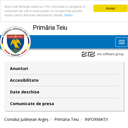
Acest site folosește cookie-uri. Prin utilizarea și navigarea în
Accept
continuare pe site-ul www.cjarges.ro, vă exprimați acordul
expres pentru folosirea informațiilor stocate.
Detalii
Primăria Teiu
Tog
nav
Anunturi
Accesibilitate
Date deschise
Comunicate de presa
Consiliul Județean Argeș
Primăria Teiu
INFORMAȚII