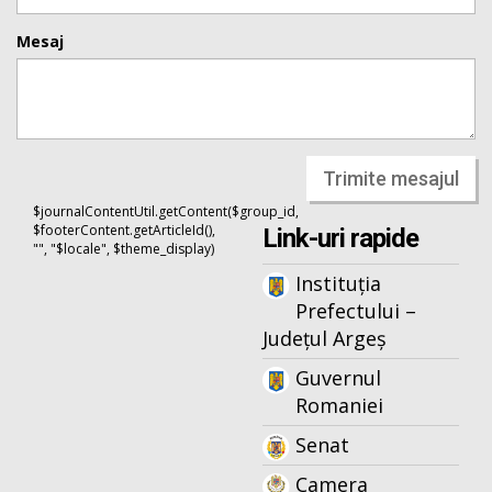
Mesaj
Trimite mesajul
$journalContentUtil.getContent($group_id,
$footerContent.getArticleId(),
Link-uri rapide
"", "$locale", $theme_display)
Instituția
Prefectului –
Județul Argeș
Guvernul
Romaniei
Senat
Camera