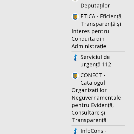
Deputaților
ETICA - Eficiență,
Transparență și
Interes pentru
Conduita din
Administrație
Serviciul de
urgență 112
CONECT -
Catalogul
Organizațiilor
Neguvernamentale
pentru Evidență,
Consultare și
Transparență
InfoCons -