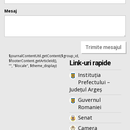
Mesaj
Trimite mesajul
$journalContentUtil.getContent($group_id,
$footerContent.getArticleId(),
Link-uri rapide
"", "$locale", $theme_display)
Instituția
Prefectului –
Județul Argeș
Guvernul
Romaniei
Senat
Camera