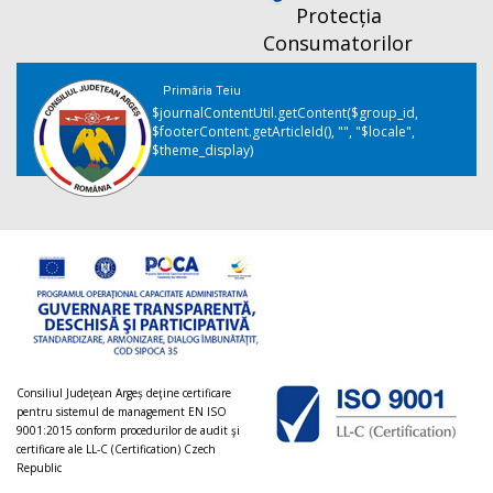
Protecția
Consumatorilor
Primăria Teiu
$journalContentUtil.getContent($group_id,
$footerContent.getArticleId(), "", "$locale",
$theme_display)
Consiliul Judeţean Argeș deţine certificare
pentru sistemul de management EN ISO
9001:2015 conform procedurilor de audit şi
certificare ale LL-C (Certification) Czech
Republic