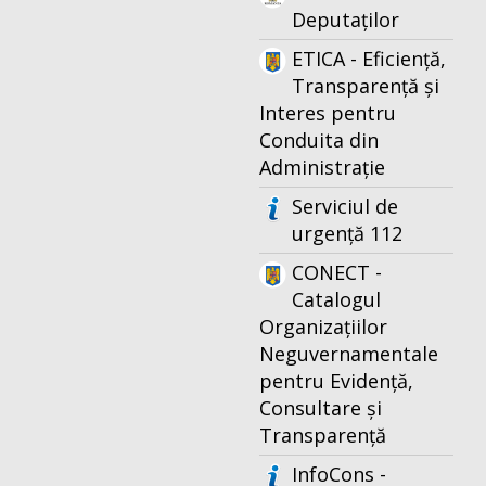
Deputaților
ETICA - Eficiență,
Transparență și
Interes pentru
Conduita din
Administrație
Serviciul de
urgență 112
CONECT -
Catalogul
Organizațiilor
Neguvernamentale
pentru Evidență,
Consultare și
Transparență
InfoCons -