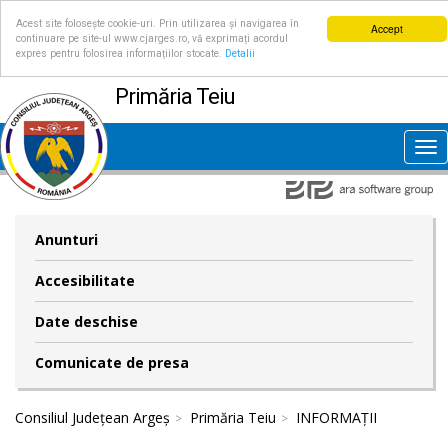
Acest site folosește cookie-uri. Prin utilizarea și navigarea în
Accept
continuare pe site-ul www.cjarges.ro, vă exprimați acordul
expres pentru folosirea informațiilor stocate.
Detalii
Primăria Teiu
Tog
nav
Anunturi
Accesibilitate
Date deschise
Comunicate de presa
Consiliul Județean Argeș
Primăria Teiu
INFORMAȚII