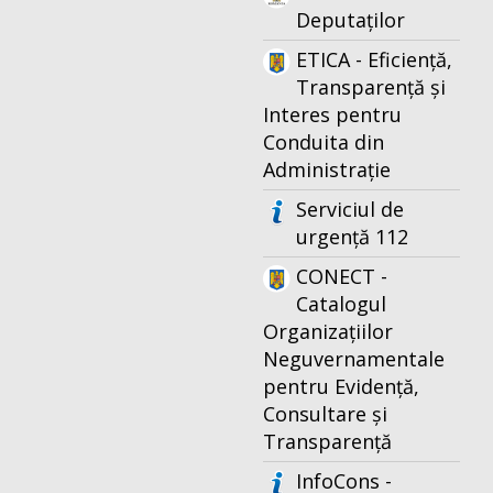
Deputaților
ETICA - Eficiență,
Transparență și
Interes pentru
Conduita din
Administrație
Serviciul de
urgență 112
CONECT -
Catalogul
Organizațiilor
Neguvernamentale
pentru Evidență,
Consultare și
Transparență
InfoCons -