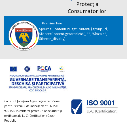
Protecția
Consumatorilor
Primăria Teiu
$journalContentUtil.getContent($group_id,
$footerContent.getArticleId(), "", "$locale",
$theme_display)
Consiliul Judeţean Argeș deţine certificare
pentru sistemul de management EN ISO
9001:2015 conform procedurilor de audit şi
certificare ale LL-C (Certification) Czech
Republic