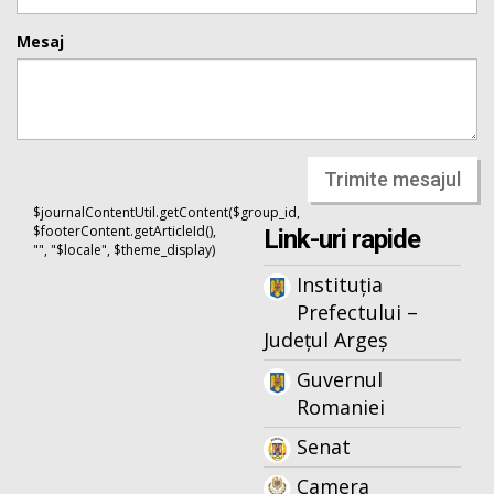
Mesaj
Trimite mesajul
$journalContentUtil.getContent($group_id,
$footerContent.getArticleId(),
Link-uri rapide
"", "$locale", $theme_display)
Instituția
Prefectului –
Județul Argeș
Guvernul
Romaniei
Senat
Camera