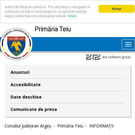
Acest site folosește cookie-uri. Prin utilizarea și navigarea în
Accept
continuare pe site-ul www.cjarges.ro, vă exprimați acordul
expres pentru folosirea informațiilor stocate.
Detalii
Primăria Teiu
Tog
nav
Anunturi
Accesibilitate
Date deschise
Comunicate de presa
Consiliul Județean Argeș
Primăria Teiu
INFORMAȚII