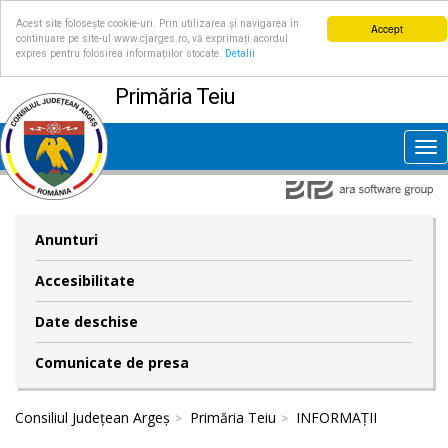
Acest site folosește cookie-uri. Prin utilizarea și navigarea în
Accept
continuare pe site-ul www.cjarges.ro, vă exprimați acordul
expres pentru folosirea informațiilor stocate.
Detalii
Primăria Teiu
Tog
nav
Anunturi
Accesibilitate
Date deschise
Comunicate de presa
Consiliul Județean Argeș
Primăria Teiu
INFORMAȚII