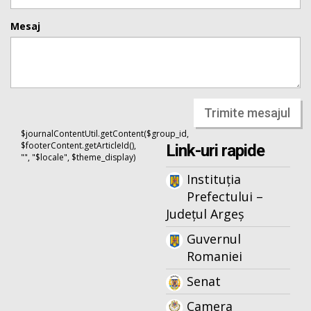
Mesaj
Trimite mesajul
$journalContentUtil.getContent($group_id,
$footerContent.getArticleId(),
Link-uri rapide
"", "$locale", $theme_display)
Instituția
Prefectului –
Județul Argeș
Guvernul
Romaniei
Senat
Camera