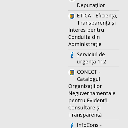
Deputaților
ETICA - Eficiență,
Transparență și
Interes pentru
Conduita din
Administrație
Serviciul de
urgență 112
CONECT -
Catalogul
Organizațiilor
Neguvernamentale
pentru Evidență,
Consultare și
Transparență
InfoCons -