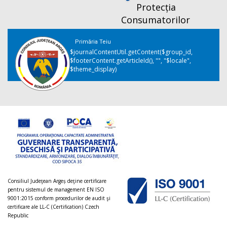
Protecția
Consumatorilor
Primăria Teiu
$journalContentUtil.getContent($group_id,
$footerContent.getArticleId(), "", "$locale",
$theme_display)
Consiliul Judeţean Argeș deţine certificare
pentru sistemul de management EN ISO
9001:2015 conform procedurilor de audit şi
certificare ale LL-C (Certification) Czech
Republic