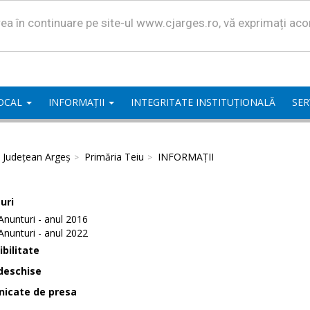
area în continuare pe site-ul www.cjarges.ro, vă exprimați ac
LOCAL
INFORMAȚII
INTEGRITATE INSTITUȚIONALĂ
SER
l Județean Argeș
Primăria Teiu
INFORMAȚII
uri
Anunturi - anul 2016
Anunturi - anul 2022
bilitate
deschise
icate de presa