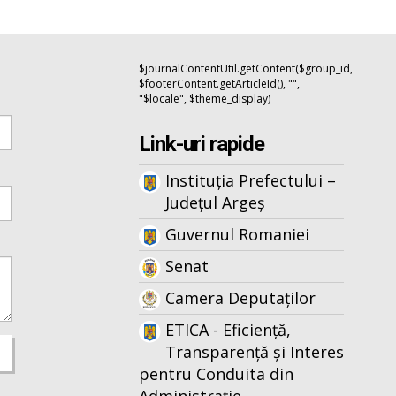
$journalContentUtil.getContent($group_id,
$footerContent.getArticleId(), "",
"$locale", $theme_display)
Link-uri rapide
Instituția Prefectului –
Județul Argeș
Guvernul Romaniei
Senat
Camera Deputaților
ETICA - Eficiență,
Transparență și Interes
pentru Conduita din