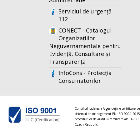
Administrație
Serviciul de urgență
112
CONECT - Catalogul
Organizațiilor
Neguvernamentale pentru
Evidență, Consultare și
Transparență
InfoCons - Protecția
Consumatorilor
Consiliul Judeţean Argeș deţine certificare p
sistemul de management EN ISO 9001:2015
procedurilor de audit şi certificare ale LL-C (C
Czech Republic