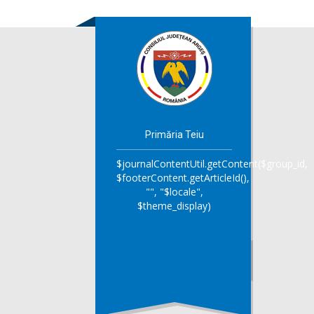
Primăria Teiu
$journalContentUtil.getContent($group_id,
$footerContent.getArticleId(),
"", "$locale",
$theme_display)