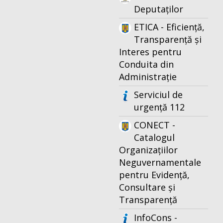
Deputaților
ETICA - Eficiență,
Transparență și
Interes pentru
Conduita din
Administrație
Serviciul de
urgență 112
CONECT -
Catalogul
Organizațiilor
Neguvernamentale
pentru Evidență,
Consultare și
Transparență
InfoCons -