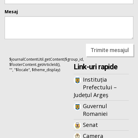
Mesaj
Trimite mesajul
$journalContentUtil.getContent($group_id,
$footerContent.getArticleId(),
Link-uri rapide
"", "$locale", $theme_display)
Instituția
Prefectului –
Județul Argeș
Guvernul
Romaniei
Senat
Camera