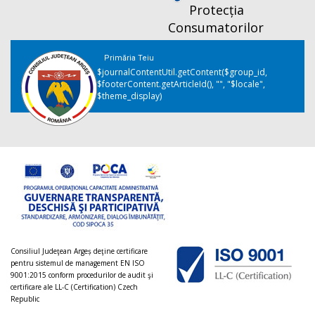
Protecția
Consumatorilor
Primăria Teiu
$journalContentUtil.getContent($group_id,
$footerContent.getArticleId(), "", "$locale",
$theme_display)
Consiliul Judeţean Argeș deţine certificare
pentru sistemul de management EN ISO
9001:2015 conform procedurilor de audit şi
certificare ale LL-C (Certification) Czech
Republic