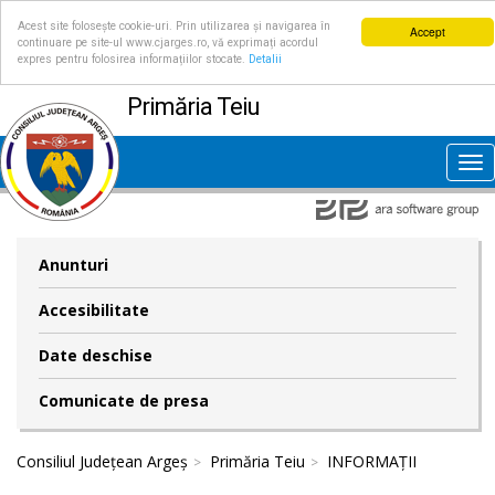
Acest site folosește cookie-uri. Prin utilizarea și navigarea în
Accept
continuare pe site-ul www.cjarges.ro, vă exprimați acordul
expres pentru folosirea informațiilor stocate.
Detalii
Primăria Teiu
Tog
nav
Anunturi
Accesibilitate
Date deschise
Comunicate de presa
Consiliul Județean Argeș
Primăria Teiu
INFORMAȚII