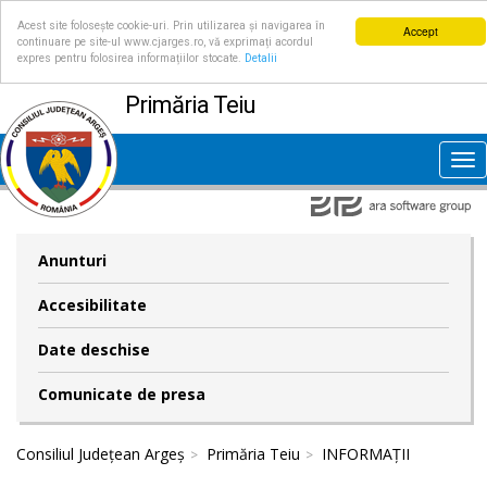
Acest site folosește cookie-uri. Prin utilizarea și navigarea în
Accept
continuare pe site-ul www.cjarges.ro, vă exprimați acordul
expres pentru folosirea informațiilor stocate.
Detalii
Primăria Teiu
Tog
nav
Anunturi
Accesibilitate
Date deschise
Comunicate de presa
Consiliul Județean Argeș
Primăria Teiu
INFORMAȚII