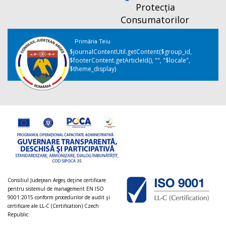
Protecția
Consumatorilor
Primăria Teiu
$journalContentUtil.getContent($group_id,
$footerContent.getArticleId(), "", "$locale",
$theme_display)
Consiliul Judeţean Argeș deţine certificare
pentru sistemul de management EN ISO
9001:2015 conform procedurilor de audit şi
certificare ale LL-C (Certification) Czech
Republic