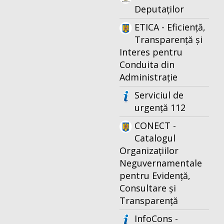
Deputaților
ETICA - Eficiență,
Transparență și
Interes pentru
Conduita din
Administrație
Serviciul de
urgență 112
CONECT -
Catalogul
Organizațiilor
Neguvernamentale
pentru Evidență,
Consultare și
Transparență
InfoCons -