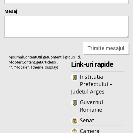
Mesaj
Trimite mesajul
$journalContentUtil.getContent($group_id,
$footerContent.getArticleId(),
Link-uri rapide
"", "$locale", $theme_display)
Instituția
Prefectului –
Județul Argeș
Guvernul
Romaniei
Senat
Camera